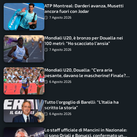
ATP Montreal: Darderi avanza, Musetti
ancora fuori con Jodar
7 Agosto 2026
Mondiali U20, è bronzo per Doualla nei
100 metri: “Ho scacciato l’ansia”
7 Agosto 2026
Mondiali U20, Doualla: “C’era aria
pesante, davano le mascherine! Finale?
Non ho nulla da perdere”
6 Agosto 2026
Tutto l’orgoglio di Barelli: “L’Italia ha
scritto la storia”
6 Agosto 2026
Lo staff ufficiale di Mancini in Nazionale:
ci sono Oriali e Bonucci, confermato un