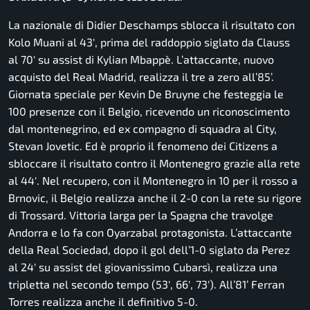
La nazionale di Didier Deschamps sblocca il risultato con
Kolo Muani al 43′, prima del raddoppio siglato da Clauss
al 70′ su assist di Kylian Mbappè. L’attaccante, nuovo
acquisto del Real Madrid, realizza il tre a zero all’85’.
Giornata speciale per Kevin De Bruyne che festeggia le
100 presenze con il Belgio, ricevendo un riconoscimento
dal montenegrino, ed ex compagno di squadra al City,
Stevan Jovetic. Ed è proprio il fenomeno dei Citizens a
sbloccare il risultato contro il Montenegro grazie alla rete
al 44′. Nel recupero, con il Montenegro in 10 per il rosso a
Brnovic, il Belgio realizza anche il 2-0 con la rete su rigore
di Trossard. Vittoria larga per la Spagna che travolge
Andorra e lo fa con Oyarzabal protagonista. L’attaccante
della Real Sociedad, dopo il gol dell’1-0 siglato da Perez
al 24′ su assist del giovanissimo Cubarsì, realizza una
tripletta nel secondo tempo (53′, 66′, 73′). All’81’ Ferran
Torres realizza anche il definitivo 5-0.