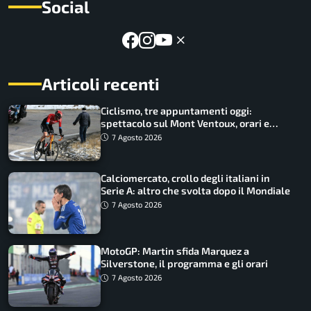
Social
Articoli recenti
Ciclismo, tre appuntamenti oggi:
spettacolo sul Mont Ventoux, orari e
come vederli
7 Agosto 2026
Calciomercato, crollo degli italiani in
Serie A: altro che svolta dopo il Mondiale
7 Agosto 2026
MotoGP: Martin sfida Marquez a
Silverstone, il programma e gli orari
7 Agosto 2026