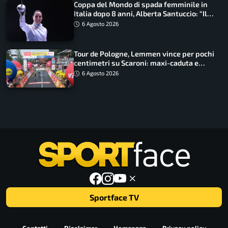
Coppa del Mondo di spada femminile in
Italia dopo 8 anni, Alberta Santuccio: “Il
lavoro dà sempre i suoi frutti”
6 Agosto 2026
Tour de Pologne, Lemmen vince per pochi
centimetri su Scaroni: maxi-caduta e
tappa accorciata
6 Agosto 2026
Sportface TV