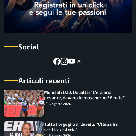
Social
Articoli recenti
Mondiali U20, Doualla: “C’era aria
pesante, davano le mascherine! Finale?
Non ho nulla da perdere”
6 Agosto 2026
Tutto l’orgoglio di Barelli: “L’Italia ha
scritto la storia”
6 Agosto 2026