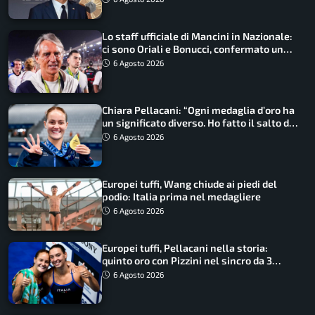
Lo staff ufficiale di Mancini in Nazionale:
ci sono Oriali e Bonucci, confermato un
ritorno
6 Agosto 2026
Chiara Pellacani: “Ogni medaglia d’oro ha
un significato diverso. Ho fatto il salto di
qualità”
6 Agosto 2026
Europei tuffi, Wang chiude ai piedi del
podio: Italia prima nel medagliere
6 Agosto 2026
Europei tuffi, Pellacani nella storia:
quinto oro con Pizzini nel sincro da 3
metri
6 Agosto 2026