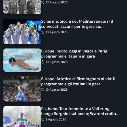
10 Agosto 2026
Scherma, Giochi del Mediterraneo: i 18
convocati azzurri per le gare su
SportFaceTV
10 Agosto 2026
Europei nuoto, oggi in vasca a Parigi:
programma e italiani in gara
10 Agosto 2026
Europei Atletica di Birmingham al via: il
programma e gli italiani in gara
10 Agosto 2026
Ciclismo: Tour femminile a Vollering,
Longo Borghini sul podio; Scaroni crolla
in Polonia
9 Agosto 2026