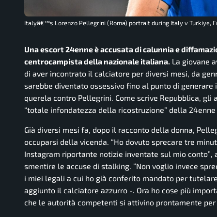
Italyâ€™s Lorenzo Pellegrini (Roma) portrait during Italy v Turkiye, F
Una escort 24enne è accusata di calunnia e diffamazio
centrocampista della nazionale italiana.
La giovane av
di aver incontrato il calciatore per diversi mesi, da g
sarebbe diventato ossessivo fino al punto di generare i
querela contro Pellegrini. Come scrive Repubblica, gli
“totale infondatezza della ricostruzione” della 24enne 
Già diversi mesi fa, dopo il racconto della donna, Pelle
occuparsi della vicenda.
“Ho dovuto sprecare tre minuti
Instagram riportante notizie inventate sul mio conto”
,
smentire le accuse di stalking.
“Non voglio invece spre
i miei legali a cui ho già conferito mandato per tutelare
aggiunto il calciatore azzurro -.
Ora ho cose più importa
che le autorità competenti si attivino prontamente per