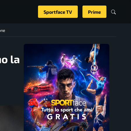
Sportface TV
Prime
one
no la