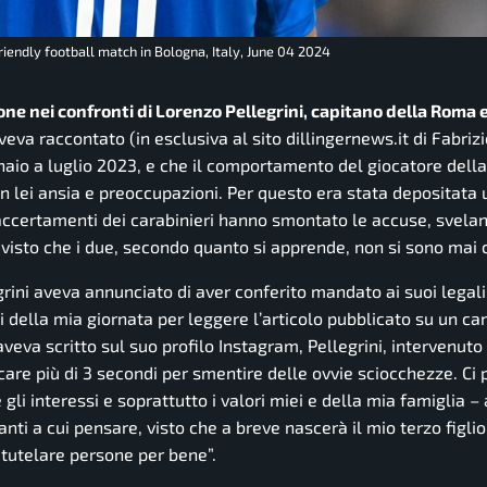
riendly football match in Bologna, Italy, June 04 2024
ne nei confronti di Lorenzo Pellegrini, capitano della Roma 
eva raccontato (in esclusiva al sito dillingernews.it di Fabriz
ennaio a luglio 2023, e che il comportamento del giocatore del
n lei ansia e preoccupazioni. Per questo era stata depositata
 accertamenti dei carabinieri hanno smontato le accuse, svela
visto che i due, secondo quanto si apprende, non si sono mai 
grini aveva annunciato di aver conferito mandato ai suoi legali
 della mia giornata per leggere l’articolo pubblicato su un ca
 aveva scritto sul suo profilo Instagram, Pellegrini, intervenuto
care più di 3 secondi per smentire delle ovvie sciocchezze. Ci
 gli interessi e soprattutto i valori miei e della mia famiglia –
nti a cui pensare, visto che a breve nascerà il mio terzo figli
 tutelare persone per bene”.