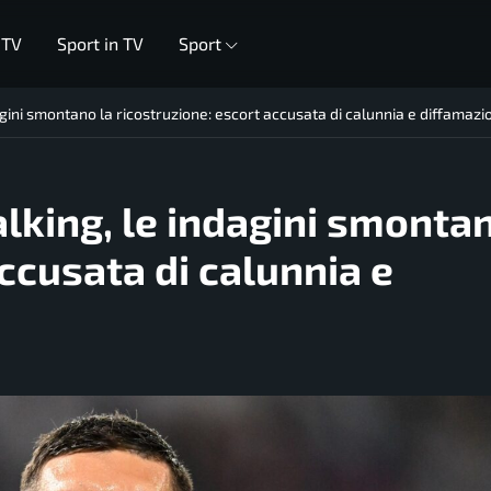
 TV
Sport in TV
Sport
dagini smontano la ricostruzione: escort accusata di calunnia e diffamazi
alking, le indagini smonta
ccusata di calunnia e