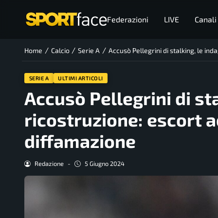
Federazioni
LIVE
Canali
/
/
/
Home
Calcio
Serie A
Accusò Pellegrini di stalking, le in
SERIE A
ULTIMI ARTICOLI
Accusò Pellegrini di st
ricostruzione: escort a
diffamazione
Redazione
-
5 Giugno 2024