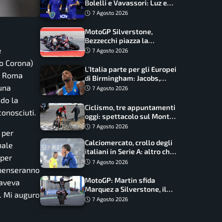
Bolelli e Vavassori: Luz e
Matos fermano gli azzurri
7 Agosto 2026
MotoGP Silverstone,
Bezzecchi piazza la
zampata: Aprilia domina,
e
7 Agosto 2026
Bagnaia costretto al Q1
io Corona)
L’Italia parte per gli Europei
la Roma
di Birmingham: Jacobs,
Tamberi e Battocletti
 una
7 Agosto 2026
guidano una spedizione
ndo la
record
Ciclismo, tre appuntamenti
conosciuti.
oggi: spettacolo sul Mont
Ventoux, orari e come
7 Agosto 2026
 per
vederli
Calciomercato, crollo degli
nale
italiani in Serie A: altro che
 per
svolta dopo il Mondiale
7 Agosto 2026
 penseranno
MotoGP: Martin sfida
aveva
Marquez a Silverstone, il
o. Mi auguro
programma e gli orari
7 Agosto 2026