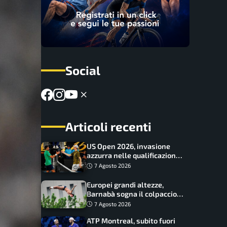
Social
Articoli recenti
US Open 2026, invasione
azzurra nelle qualificazioni:
17 italiani a caccia del main
7 Agosto 2026
draw
Europei grandi altezze,
Barnabà sogna il colpaccio:
è leader a metà gara, Baraldi
7 Agosto 2026
ancora in corsa
ATP Montreal, subito fuori