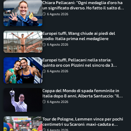
Chiara Pellacani: “Ogni medaglia d’oro ha
un significato diverso. Ho fatto il salto di
qualità”
6 Agosto 2026
Europei tuffi, Wang chiude ai piedi del
podio: Italia prima nel medagliere
6 Agosto 2026
Europei tuffi, Pellacani nella storia:
quinto oro con Pizzini nel sincro da 3
metri
6 Agosto 2026
Coppa del Mondo di spada femminile in
Italia dopo 8 anni, Alberta Santuccio: “Il
lavoro dà sempre i suoi frutti”
6 Agosto 2026
Tour de Pologne, Lemmen vince per pochi
centimetri su Scaroni: maxi-caduta e
tappa accorciata
6 Agosto 2026