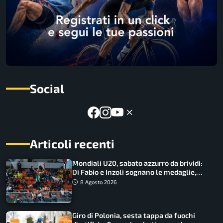
Social
Articoli recenti
Mondiali U20, sabato azzurro da brividi:
Di Fabio e Inzoli sognano le medaglie,
Castellani e Succo in finale
8 Agosto 2026
Giro di Polonia, sesta tappa da fuochi