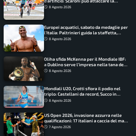
d’artificio: Scaroni può attaccare la
maglia di Lemmen
8 Agosto 2026
Europei acquatici, sabato da medaglie per
l’Italia: Paltrinieri guida la staffetta,
Barnabà sogna l’oro dalle grandi altezze
8 Agosto 2026
Oliha sfida McKenna per il Mondiale IBF:
a Dublino serve l’impresa nella tana del
lupo
8 Agosto 2026
Mondiali U20, Crotti sfiora il podio nel
triplo: Castellani da record, Succo in
finale
8 Agosto 2026
US Open 2026, invasione azzurra nelle
qualificazioni: 17 italiani a caccia del main
draw
7 Agosto 2026