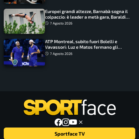
Europei grandi altezze, Barnabà sogna il
colpaccio: è leader a metà gara, Baraldi
ancora in corsa
7 Agosto 2026
ATP Montreal, subito fuori Bolelli e
Vavassori: Luz e Matos fermano gli
azzurri
7 Agosto 2026
Sportface TV