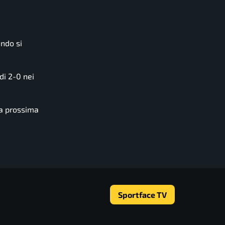
ando si
di 2-0 nei
la prossima
Sportface TV