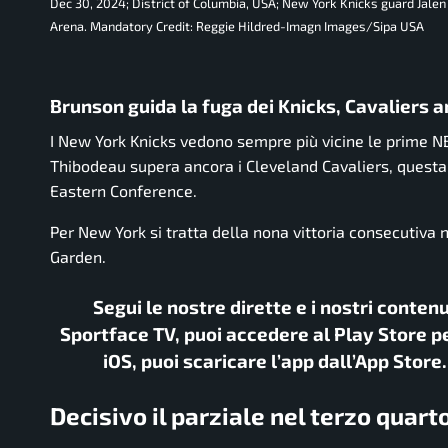
Dec 30, 2024; District of Columbia, USA; New York Knicks guard Jalen 
Arena. Mandatory Credit: Reggie Hildred-Imagn Images/Sipa USA
Brunson guida la fuga dei Knicks, Cavaliers 
I New York Knicks vedono sempre più vicine le prime N
Thibodeau supera ancora i Cleveland Cavaliers, questa v
Eastern Conference.
Per New York si tratta della nona vittoria consecutiva
Garden.
Segui le nostre dirette e i nostri conten
Sportface TV, puoi accedere al Play Store pe
iOS, puoi scaricare l’app dall’App Store
Decisivo il parziale nel terzo quart