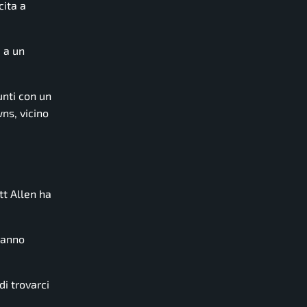
cita a
 a un
unti con un
ns, vicino
tt Allen ha
 hanno
di trovarci