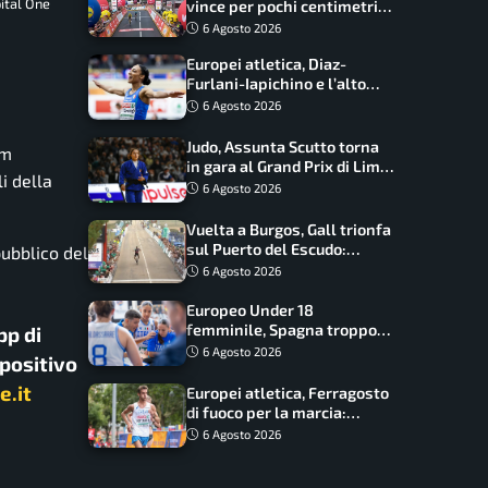
ital One
vince per pochi centimetri
su Scaroni: maxi-caduta e
6 Agosto 2026
tappa accorciata
Europei atletica, Diaz-
Furlani-Iapichino e l’alto
azzurro: l’Italia sogna nei
6 Agosto 2026
salti
Judo, Assunta Scutto torna
om
in gara al Grand Prix di Lima:
i della
17 azzurri convocati
6 Agosto 2026
Vuelta a Burgos, Gall trionfa
sul Puerto del Escudo:
pubblico del
Ciccone secondo e nuova
6 Agosto 2026
maglia di leader
Europeo Under 18
femminile, Spagna troppo
pp di
forte: Italia battuta 95-41,
6 Agosto 2026
spositivo
ora si gioca il Mondiale
e.it
Europei atletica, Ferragosto
di fuoco per la marcia:
Palmisano, Stano e
6 Agosto 2026
Fortunato guidano l’Italia