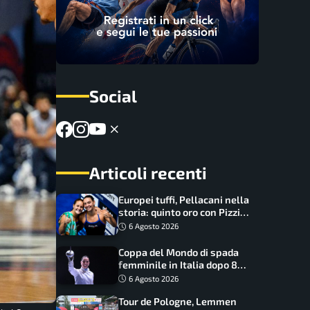
Social
Articoli recenti
Europei tuffi, Pellacani nella
storia: quinto oro con Pizzini
nel sincro da 3 metri
6 Agosto 2026
Coppa del Mondo di spada
femminile in Italia dopo 8
anni, Alberta Santuccio: “Il
6 Agosto 2026
lavoro dà sempre i suoi
Tour de Pologne, Lemmen
frutti”