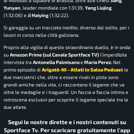
ai Mondiali a squadre di Brasilia, oltre alle cinesi
Jiang
Yunyan
, leader mondiale con
1:31:39
,
Yang Liujing
(
1:32:08
) e
Ji Haiying
(
1:32:22
).
Si gareggia su un tracciato inedito, diverso dal solito, per i
lavori in corso nella città galiziana.
Proprio alla vigilia di questo straordinario duello, è in onda
su
Amazon Prime (sul Canale Sportface TV)
l’imperdibile
intervista tra
Antonella Palmisano
e
Maria Perez.
Nel
primo episodio di
Arigatò-NI – Atleti in Salsa Podcast
le
due marciatrici che, oltre a essere rivali in pista sono
grandi amiche nella vita, ci raccontano il legame che va
oltre le medaglie e i traguardi. Un faccia a faccia intimo e
retroscena esclusivi per scoprire il legame speciale tra le
due atlete.
Segui le nostre dirette e i nostri contenuti su
Sportface Tv. Per scaricare gratuitamente l’app