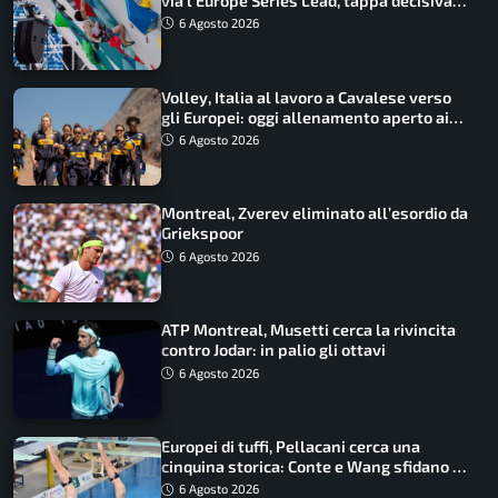
via l’Europe Series Lead, tappa decisiva
per la Speed
6 Agosto 2026
Volley, Italia al lavoro a Cavalese verso
gli Europei: oggi allenamento aperto ai
tifosi
6 Agosto 2026
Montreal, Zverev eliminato all’esordio da
Griekspoor
6 Agosto 2026
ATP Montreal, Musetti cerca la rivincita
contro Jodar: in palio gli ottavi
6 Agosto 2026
Europei di tuffi, Pellacani cerca una
cinquina storica: Conte e Wang sfidano la
piattaforma
6 Agosto 2026