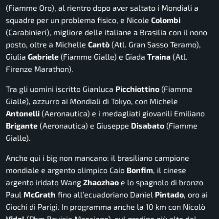
(Fiamme Oro), al rientro dopo aver saltato i Mondiali a
squadre per un problema fisico, e Nicole
Colombi
(Carabinieri), migliore delle italiane a Brasilia con il nono
posto, oltre a Michelle
Cantò
(Atl. Gran Sasso Teramo),
Giulia
Gabriele
(Fiamme Gialle) e Giada
Traina
(Atl.
Firenze Marathon).
Tra gli uomini iscritto Gianluca
Picchiottino
(Fiamme
Gialle), azzurro ai Mondiali di Tokyo, con Michele
Antonelli
(Aeronautica) e i medagliati giovanili Emiliano
Brigante
(Aeronautica) e Giuseppe
Disabato
(Fiamme
Gialle).
Anche qui i big non mancano: il brasiliano campione
mondiale e argento olimpico Caio
Bonfim
, il cinese
argento iridato Wang
Zhaozhao
e lo spagnolo di bronzo
Paul
McGrath
fino all’ecuadoriano Daniel
Pintado
, oro ai
Giochi di Parigi. In programma anche la 10 km con Nicolò
Vidal
(Pbm Bovisio Masciago), sul gradino più alto del