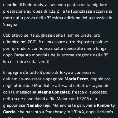
esordio di Podebrady, al secondo posto con la migliore
prestazione europea di 1:32:21, e la fuoriclasse azzurra si
mette alla prova nella 39esima edizione della classica in
Spagna.
L’obiettivo per la pugliese delle Fiamme Gialle, oro
olimpico nel 2021, è di incassare altre risposte positive
per riprendere confidenza sulla specialità meno lunga
dopo l’argento mondiale della scorsa stagione nella 35
km e il ritiro sulla ‘venti’.
In Spagna c’è tutto il podio di Tokyo a cominciare
dall’amica-avversaria spagnola
Maria Perez
, doppio oro
negli ultimi due Mondiali e attesa al debutto stagionale,
con la messicana
Alegna Gonzalez
, fresca di successo
nello scorso weekend a Rio Maior con
1:32:15
e la
giapponese
Nanako Fujii
. Ma anche la peruviana
Kimberly
Garcia
, che ha vinto a Podebrady in
1:31:44,
dopo il trionfo