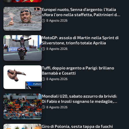
Europei nuoto, Senna d’argento: l’Italia
sfiora l’oro nella staffetta, Paltrinieri da
urlo, il bilancio azzurro
8 Agosto 2026
MotoGP: assolo di Martin nella Sprint di
Silverstone, trionfo totale Aprilia
8 Agosto 2026
Tuffi, doppio argento a Parigi: brillano
Barnabà e Cosetti
8 Agosto 2026
Mondiali U20, sabato azzurro da brividi:
Di Fabio e Inzoli sognano le medaglie,
Castellani e Succo in finale
8 Agosto 2026
Giro di Polonia, sesta tappa da fuochi