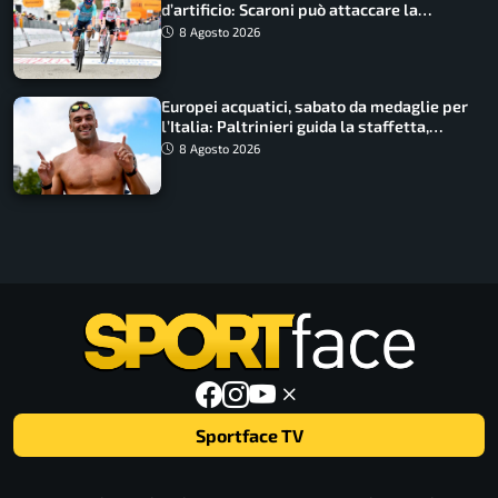
d’artificio: Scaroni può attaccare la
maglia di Lemmen
8 Agosto 2026
Europei acquatici, sabato da medaglie per
l’Italia: Paltrinieri guida la staffetta,
Barnabà sogna l’oro dalle grandi altezze
8 Agosto 2026
Sportface TV