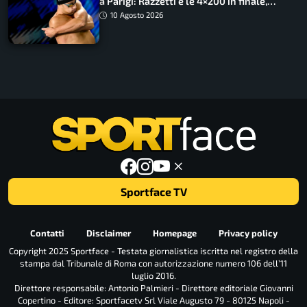
a Parigi: Razzetti e le 4×200 in finale,
Quadarella domina gli 800
10 Agosto 2026
Sportface TV
Contatti
Disclaimer
Homepage
Privacy policy
Copyright 2025 Sportface - Testata giornalistica iscritta nel registro della
stampa dal Tribunale di Roma con autorizzazione numero 106 dell’11
luglio 2016.
Direttore responsabile: Antonio Palmieri - Direttore editoriale Giovanni
Copertino - Editore: Sportfacetv Srl Viale Augusto 79 - 80125 Napoli -