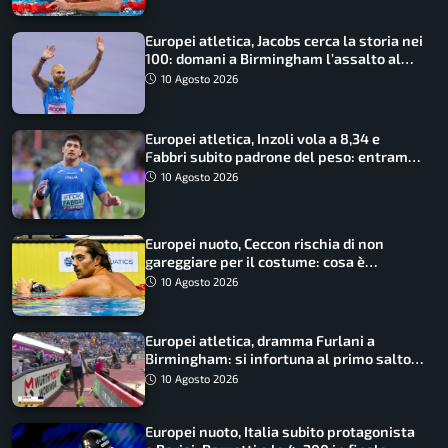
Europei atletica, Jacobs cerca la storia nei
100: domani a Birmingham l’assalto al
terzo oro consecutivo
10 Agosto 2026
Europei atletica, Inzoli vola a 8,34 e
Fabbri subito padrone del peso: entrambi
in finale col miglior risultato
10 Agosto 2026
Europei nuoto, Ceccon rischia di non
gareggiare per il costume: cosa è
successo
10 Agosto 2026
Europei atletica, dramma Furlani a
Birmingham: si infortuna al primo salto
ed esce in carrozzina
10 Agosto 2026
Europei nuoto, Italia subito protagonista