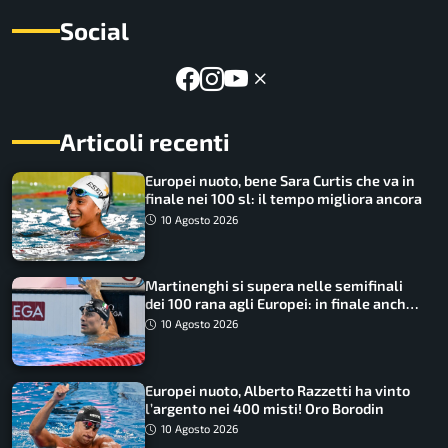
Social
Articoli recenti
Europei nuoto, bene Sara Curtis che va in
finale nei 100 sl: il tempo migliora ancora
10 Agosto 2026
Martinenghi si supera nelle semifinali
dei 100 rana agli Europei: in finale anche
Cerasuolo
10 Agosto 2026
Europei nuoto, Alberto Razzetti ha vinto
l’argento nei 400 misti! Oro Borodin
10 Agosto 2026