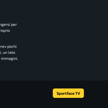
ngersi per
roprio
erev pochi
i, un lato
i immagini.
Sportface TV