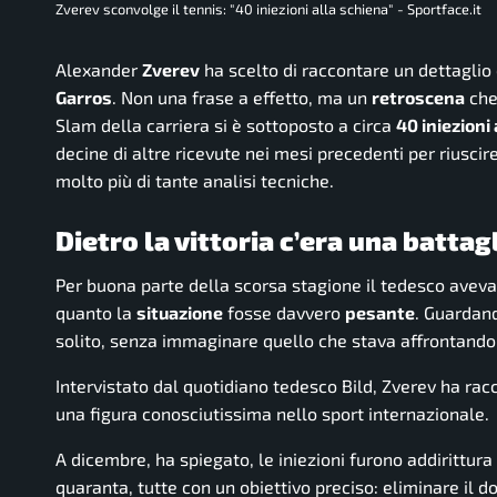
Zverev sconvolge il tennis: "40 iniezioni alla schiena" - Sportface.it
Alexander
Zverev
ha scelto di raccontare un dettaglio
Garros
. Non una frase a effetto, ma un
retroscena
che
Slam della carriera si è sottoposto a circa
40 iniezioni
decine di altre ricevute nei mesi precedenti per riusc
molto più di tante analisi tecniche.
Dietro la vittoria c’era una batta
Per buona parte della scorsa stagione il tedesco aveva
quanto la
situazione
fosse davvero
pesante
. Guardand
solito, senza immaginare quello che stava affrontando l
Intervistato dal quotidiano tedesco Bild, Zverev ha ra
una figura conosciutissima nello sport internazionale.
A dicembre, ha spiegato, le iniezioni furono addirittur
quaranta, tutte con un obiettivo preciso: eliminare il d