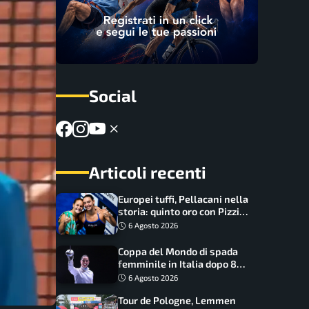
Social
Articoli recenti
Europei tuffi, Pellacani nella
storia: quinto oro con Pizzini
nel sincro da 3 metri
6 Agosto 2026
Coppa del Mondo di spada
femminile in Italia dopo 8
anni, Alberta Santuccio: “Il
6 Agosto 2026
lavoro dà sempre i suoi
Tour de Pologne, Lemmen
frutti”