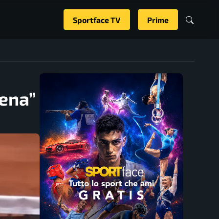
Sportface TV
Prime
iena”