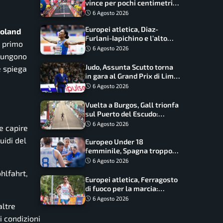
vince per pochi centimetri
su Scaroni: maxi-caduta e
6 Agosto 2026
tappa accorciata
Europei atletica, Diaz-
oland
Furlani-Iapichino e l’alto
l primo
azzurro: l’Italia sogna nei
6 Agosto 2026
giungono
salti
Judo, Assunta Scutto torna
e spiega
in gara al Grand Prix di Lima:
17 azzurri convocati
6 Agosto 2026
Vuelta a Burgos, Gall trionfa
sul Puerto del Escudo:
Ciccone secondo e nuova
6 Agosto 2026
le capire
maglia di leader
uidi del
Europeo Under 18
femminile, Spagna troppo
forte: Italia battuta 95-41,
6 Agosto 2026
ora si gioca il Mondiale
hlfahrt,
Europei atletica, Ferragosto
di fuoco per la marcia:
Palmisano, Stano e
6 Agosto 2026
altre
Fortunato guidano l’Italia
i condizioni