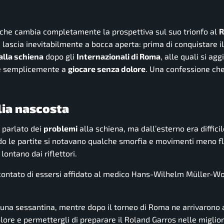
 che cambia completamente la prospettiva sul suo trionfo al
R
 lascia inevitabilmente a bocca aperta: prima di conquistare i
 alla schiena
dopo gli
Internazionali di Roma
, alle quali si ag
ire semplicemente a
giocare senza dolore
. Una confessione ch
glia nascosta
 parlato dei
problemi
alla schiena, ma dall’esterno era diffici
o le partite si notavano qualche smorfia e movimenti meno fl
ontano dai riflettori.
ccontato di essersi affidato al medico Hans-Wilhelm Müller-Wo
a una sessantina, mentre dopo il torneo di Roma ne arrivarono 
olore e permettergli di preparare il Roland Garros nelle miglior