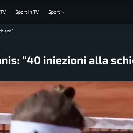
 TV
Sport in TV
Sport
schiena”
nis: “40 iniezioni alla sch