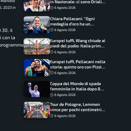
: Marketa
in Nazionale: ci sono Oriali e
Bonucci, confermato un
, 2023 in
6 Agosto 2026
ritorno
Chiara Pellacani: “Ogni
medaglia d’oro ha un
significato diverso. Ho fatto
.30, il
6 Agosto 2026
il salto di qualità”
i con la
Europei tuffi, Wang chiude ai
l programma
piedi del podio: Italia prima
nel medagliere
6 Agosto 2026
Europei tuffi, Pellacani nella
storia: quinto oro con Pizzini
nel sincro da 3 metri
6 Agosto 2026
Coppa del Mondo di spada
femminile in Italia dopo 8
anni, Alberta Santuccio: “Il
6 Agosto 2026
lavoro dà sempre i suoi
Tour de Pologne, Lemmen
frutti”
vince per pochi centimetri
su Scaroni: maxi-caduta e
6 Agosto 2026
tappa accorciata