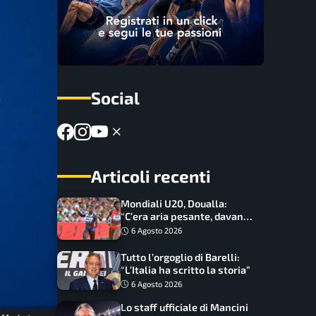
Social
Articoli recenti
Mondiali U20, Doualla:
“C’era aria pesante, davano
le mascherine! Finale? Non
6 Agosto 2026
ho nulla da perdere”
Tutto l’orgoglio di Barelli:
“L’Italia ha scritto la storia”
6 Agosto 2026
Lo staff ufficiale di Mancini