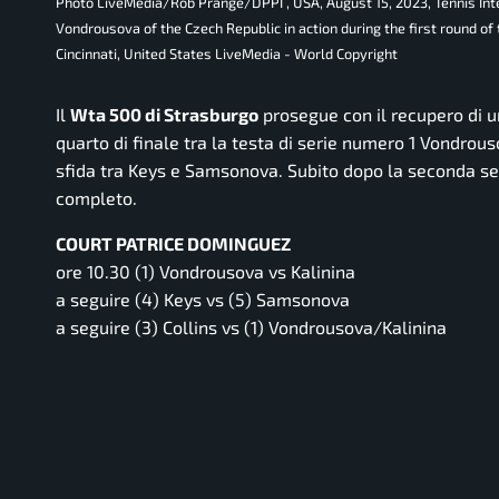
Photo LiveMedia/Rob Prange/DPPI , USA, August 15, 2023, Tennis 
Vondrousova of the Czech Republic in action during the first round 
Cincinnati, United States LiveMedia - World Copyright
Il
Wta 500 di Strasburgo
prosegue con il recupero di un 
quarto di finale tra la testa di serie numero 1 Vondrous
sfida tra Keys e Samsonova. Subito dopo la seconda se
completo.
COURT PATRICE DOMINGUEZ
ore 10.30 (1) Vondrousova vs Kalinina
a seguire (4) Keys vs (5) Samsonova
a seguire (3) Collins vs (1) Vondrousova/Kalinina