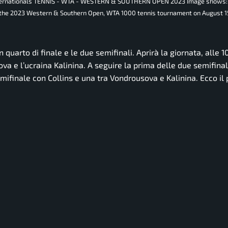
Internationals TENNIS - WTA - WESTERN & SOUTHERN OPEN 2023 Image shows
of the 2023 Western & Southern Open, WTA 1000 tennis tournament on August 15
quarto di finale e le due semifinali. Aprirà la giornata, alle 10
ova e l’ucraina Kalinina. A seguire la prima delle due semifinal
mifinale con Collins e una tra Vondrousova e Kalinina. Ecco i