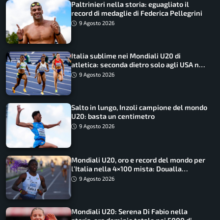
Paltrinieri nella storia: eguagliato il
record di medaglie di Federica Pellegrini
9 Agosto 2026
Italia sublime nei Mondiali U20 di
atletica: seconda dietro solo agli USA nel
medagliere
9 Agosto 2026
Salto in lungo, Inzoli campione del mondo
U20: basta un centimetro
9 Agosto 2026
Mondiali U20, oro e record del mondo per
l’Italia nella 4×100 mista: Doualla
straordinaria
9 Agosto 2026
Mondiali U20: Serena Di Fabio nella