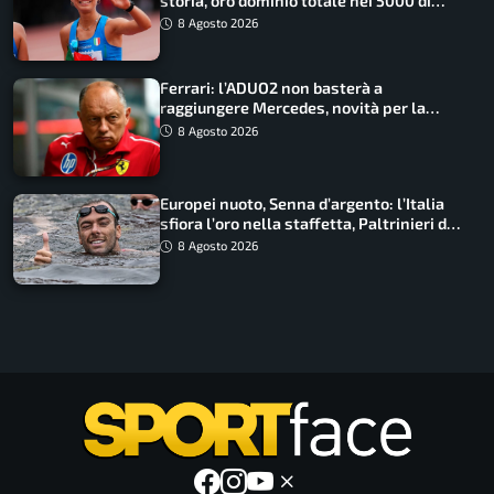
storia, oro dominio totale nei 5000 di
marcia
8 Agosto 2026
Ferrari: l’ADUO2 non basterà a
raggiungere Mercedes, novità per la
Macarena
8 Agosto 2026
Europei nuoto, Senna d’argento: l’Italia
sfiora l’oro nella staffetta, Paltrinieri da
urlo, il bilancio azzurro
8 Agosto 2026