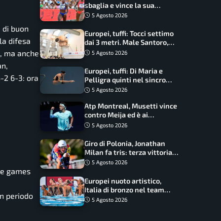
sbaglia e vince la sua
batteria sui 100 metri:
5 Agosto 2026
quando si disputano le finali
 di buon
Europei, tuffi: Tocci settimo
 la difesa
dai 3 metri. Male Santoro,
Wesemann si prende l’oro
up, ma anche
5 Agosto 2026
an,
Europei, tuffi: Di Maria e
-2 6-3: ora
Pelligra quinti nel sincro
misto. Oro all’Ucraina
5 Agosto 2026
Atp Montreal, Musetti vince
contro Meija ed è ai
sedicesimi
5 Agosto 2026
Giro di Polonia, Jonathan
Milan fa tris: terza vittoria
consecutiva e primato
5 Agosto 2026
rafforzato
que games
Europei nuoto artistico,
Italia di bronzo nel team
un periodo
acrobatic: terzo podio
5 Agosto 2026
consecutivo