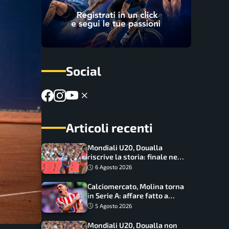
Social
Articoli recenti
Mondiali U20, Doualla
riscrive la storia: finale nei
100 metri dopo trent’anni
6 Agosto 2026
Calciomercato, Molina torna
in Serie A: affare fatto a
cifre sorprendenti
5 Agosto 2026
Mondiali U20, Doualla non