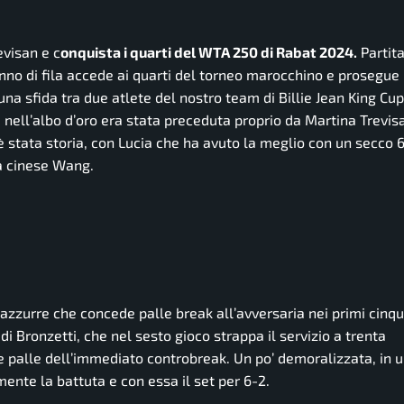
visan e c
onquista i quarti del WTA 250 di Rabat 2024.
Partita
zo anno di fila accede ai quarti del torneo marocchino e prosegue
 una sfida tra due atlete del nostro team di Billie Jean King C
ti nell’albo d’oro era stata preceduta proprio da Martina Trevis
’è stata storia, con Lucia che ha avuto la meglio con un secco 6
la cinese Wang.
 azzurre che concede palle break all’avversaria nei primi cin
e di Bronzetti, che nel sesto gioco strappa il servizio a trenta
re palle dell’immediato controbreak. Un po’ demoralizzata, in 
ente la battuta e con essa il set per 6-2.