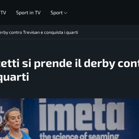
 TV
Sport in TV
Sport
erby contro Trevisan e conquista i quarti
tti si prende il derby con
quarti