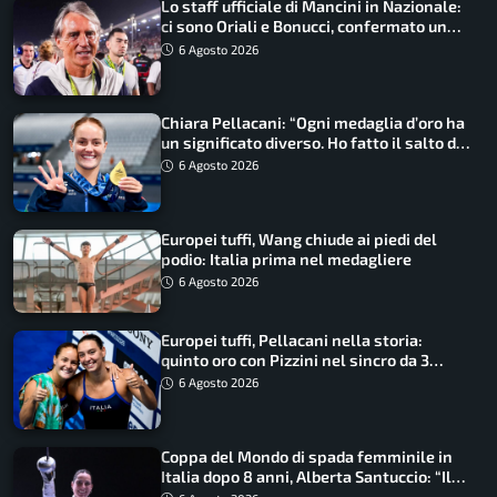
Lo staff ufficiale di Mancini in Nazionale:
ci sono Oriali e Bonucci, confermato un
ritorno
6 Agosto 2026
Chiara Pellacani: “Ogni medaglia d’oro ha
un significato diverso. Ho fatto il salto di
qualità”
6 Agosto 2026
Europei tuffi, Wang chiude ai piedi del
podio: Italia prima nel medagliere
6 Agosto 2026
Europei tuffi, Pellacani nella storia:
quinto oro con Pizzini nel sincro da 3
metri
6 Agosto 2026
Coppa del Mondo di spada femminile in
Italia dopo 8 anni, Alberta Santuccio: “Il
lavoro dà sempre i suoi frutti”