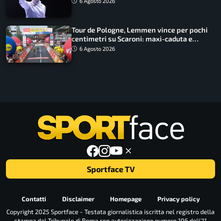
6 Agosto 2026
Tour de Pologne, Lemmen vince per pochi
centimetri su Scaroni: maxi-caduta e
tappa accorciata
6 Agosto 2026
Sportface TV
Contatti
Disclaimer
Homepage
Privacy policy
Copyright 2025 Sportface - Testata giornalistica iscritta nel registro della
stampa dal Tribunale di Roma con autorizzazione numero 106 dell’11