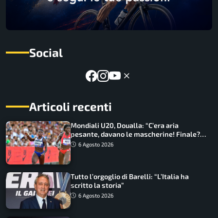
Social
Articoli recenti
Mondiali U20, Doualla: “C’era aria
pesante, davano le mascherine! Finale?
Non ho nulla da perdere”
6 Agosto 2026
Tutto l’orgoglio di Barelli: “L’Italia ha
scritto la storia”
6 Agosto 2026