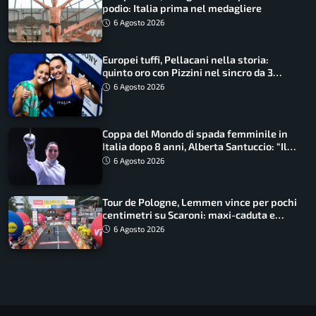
podio: Italia prima nel medagliere
6 Agosto 2026
Europei tuffi, Pellacani nella storia:
quinto oro con Pizzini nel sincro da 3
metri
6 Agosto 2026
Coppa del Mondo di spada femminile in
Italia dopo 8 anni, Alberta Santuccio: “Il
lavoro dà sempre i suoi frutti”
6 Agosto 2026
Tour de Pologne, Lemmen vince per pochi
centimetri su Scaroni: maxi-caduta e
tappa accorciata
6 Agosto 2026