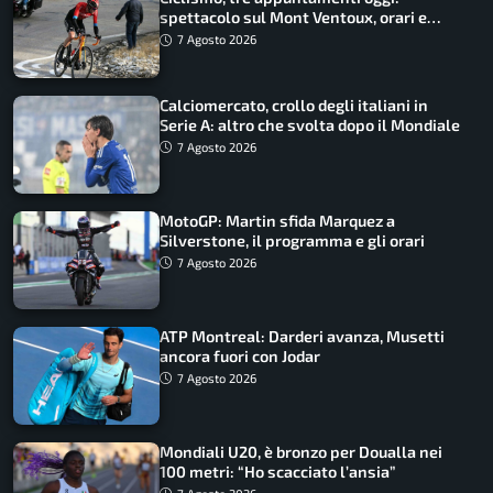
spettacolo sul Mont Ventoux, orari e
come vederli
7 Agosto 2026
Calciomercato, crollo degli italiani in
Serie A: altro che svolta dopo il Mondiale
7 Agosto 2026
MotoGP: Martin sfida Marquez a
Silverstone, il programma e gli orari
7 Agosto 2026
ATP Montreal: Darderi avanza, Musetti
ancora fuori con Jodar
7 Agosto 2026
Mondiali U20, è bronzo per Doualla nei
100 metri: “Ho scacciato l’ansia”