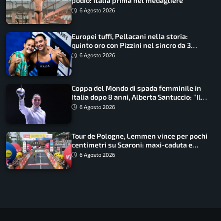
podio: Italia prima nel medagliere
6 Agosto 2026
Europei tuffi, Pellacani nella storia:
quinto oro con Pizzini nel sincro da 3
metri
6 Agosto 2026
Coppa del Mondo di spada femminile in
Italia dopo 8 anni, Alberta Santuccio: “Il
lavoro dà sempre i suoi frutti”
6 Agosto 2026
Tour de Pologne, Lemmen vince per pochi
centimetri su Scaroni: maxi-caduta e
tappa accorciata
6 Agosto 2026