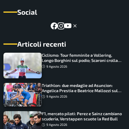
Social
Articoli recenti
Ciclismo: Tour femminile a Vollering,
Longo Borghini sul podio; Scaroni crolla
in Polonia
9 Agosto 2026
Triathlon: due medaglie ad Asuncion:
Angelica Prestia e Beatrice Mallozzi sul
podio
9 Agosto 2026
F1, mercato piloti: Perez e Sainz cambiano
scuderia, Verstappen scuote la Red Bull
9 Agosto 2026