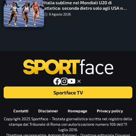
Italia sublime nei Mondiali U20 di
atletica: seconda dietro solo agli USA nel
medagliere
9 Agosto 2026
Sportface TV
Contatti
Disclaimer
Homepage
Privacy policy
Copyright 2025 Sportface - Testata giornalistica iscritta nel registro della
stampa dal Tribunale di Roma con autorizzazione numero 106 dell’11
luglio 2016.
Direttore responsabile: Antonio Palmieri - Direttore editoriale Giovanni