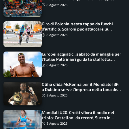
Castellani e Succo in finale
8 Agosto 2026
Giro di Polonia, sesta tappa da fuochi
d’artificio: Scaroni può attaccare la
maglia di Lemmen
8 Agosto 2026
Europei acquatici, sabato da medaglie per
l’Italia: Paltrinieri guida la staffetta,
Barnabà sogna l’oro dalle grandi altezze
8 Agosto 2026
Oliha sfida McKenna per il Mondiale IBF:
a Dublino serve l’impresa nella tana del
lupo
8 Agosto 2026
Mondiali U20, Crotti sfiora il podio nel
triplo: Castellani da record, Succo in
finale
8 Agosto 2026