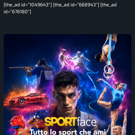
[the_ad id=”1049643″] [the_ad id=”668943″] [the_ad
id=”676180″]