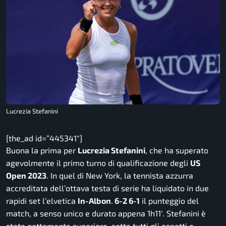
Lucrezia Stefanini
[the_ad id=”445341″]
Buona la prima per
Lucrezia Stefanini
, che ha superato
agevolmente il primo turno di qualificazione degli
US
Open 2023
. In quel di New York, la tennista azzurra
accreditata dell’ottava testa di serie ha liquidato in due
rapidi set l’elvetica
In-Albon
.
6-2 6-1
il punteggio del
match, a senso unico e durato appena 1h11′. Stefanini è
stata nettamente superiore, sotto tutti gli aspetti e,