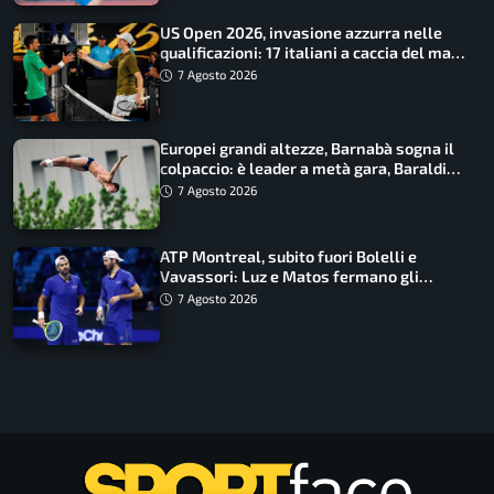
US Open 2026, invasione azzurra nelle
qualificazioni: 17 italiani a caccia del main
draw
7 Agosto 2026
Europei grandi altezze, Barnabà sogna il
colpaccio: è leader a metà gara, Baraldi
ancora in corsa
7 Agosto 2026
ATP Montreal, subito fuori Bolelli e
Vavassori: Luz e Matos fermano gli
azzurri
7 Agosto 2026