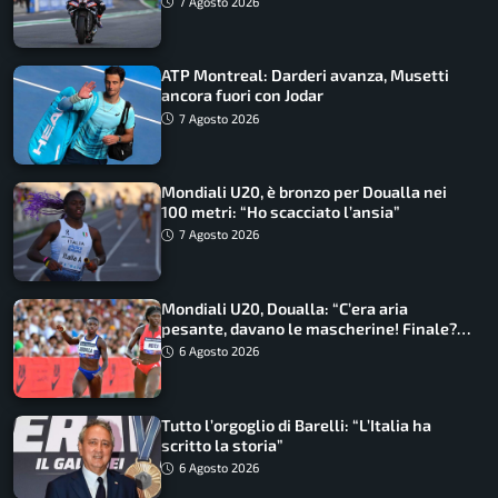
7 Agosto 2026
ATP Montreal: Darderi avanza, Musetti
ancora fuori con Jodar
7 Agosto 2026
Mondiali U20, è bronzo per Doualla nei
100 metri: “Ho scacciato l’ansia”
7 Agosto 2026
Mondiali U20, Doualla: “C’era aria
pesante, davano le mascherine! Finale?
Non ho nulla da perdere”
6 Agosto 2026
Tutto l’orgoglio di Barelli: “L’Italia ha
scritto la storia”
6 Agosto 2026