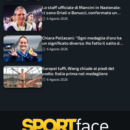
Lo staff ufficiale di Mancini in Nazionale:
ci sono Oriali e Bonucci, confermato un
ritorno
6 Agosto 2026
Chiara Pellacani: “Ogni medaglia d’oro ha
un significato diverso. Ho fatto il salto di
qualità”
6 Agosto 2026
Europei tuffi, Wang chiude ai piedi del
podio: Italia prima nel medagliere
6 Agosto 2026