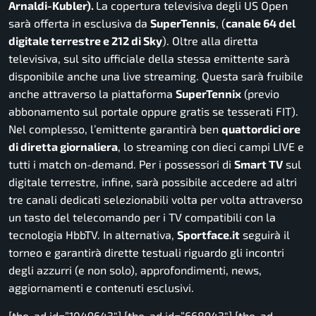
Arnaldi-Kubler).
La copertura televisiva degli US Open
sarà offerta in esclusiva da
SuperTennis
, (
canale 64 del
digitale terrestre e 212 di Sky
). Oltre alla diretta
televisiva, sul sito ufficiale della stessa emittente sarà
disponibile anche una live streaming. Questa sarà fruibile
anche attraverso la piattaforma
SuperTennix
(previo
abbonamento sul portale oppure gratis se tesserati FIT).
Nel complesso, l’emittente garantirà ben
quattordici ore
di diretta giornaliera
, lo streaming con dieci campi LIVE e
tutti i match on-demand. Per i possessori di
Smart TV
sul
digitale terrestre, infine, sarà possibile accedere ad altri
tre canali dedicati selezionabili volta per volta attraverso
un tasto del telecomando per i TV compatibili con la
tecnologia HbbTV. In alternativa,
Sportface.it
seguirà il
torneo e garantirà dirette testuali riguardo gli incontri
degli azzurri (e non solo), approfondimenti, news,
aggiornamenti e contenuti esclusivi.
[the_ad id=”1049643″] [the_ad id=”668943″] [the_ad