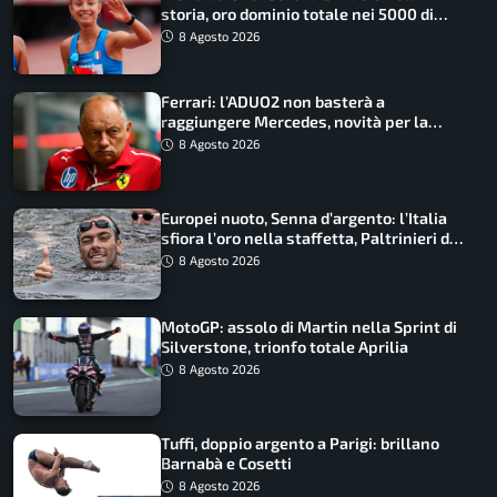
storia, oro dominio totale nei 5000 di
marcia
8 Agosto 2026
Ferrari: l’ADUO2 non basterà a
raggiungere Mercedes, novità per la
Macarena
8 Agosto 2026
Europei nuoto, Senna d’argento: l’Italia
sfiora l’oro nella staffetta, Paltrinieri da
urlo, il bilancio azzurro
8 Agosto 2026
MotoGP: assolo di Martin nella Sprint di
Silverstone, trionfo totale Aprilia
8 Agosto 2026
Tuffi, doppio argento a Parigi: brillano
Barnabà e Cosetti
8 Agosto 2026