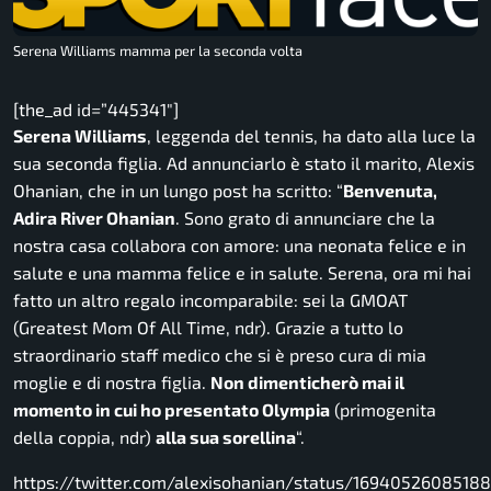
Serena Williams mamma per la seconda volta
[the_ad id=”445341″]
Serena Williams
, leggenda del tennis, ha dato alla luce la
sua seconda figlia. Ad annunciarlo è stato il marito, Alexis
Ohanian, che in un lungo post ha scritto: “
Benvenuta,
Adira River Ohanian
. Sono grato di annunciare che la
nostra casa collabora con amore: una neonata felice e in
salute e una mamma felice e in salute. Serena, ora mi hai
fatto un altro regalo incomparabile: sei la GMOAT
(Greatest Mom Of All Time, ndr). Grazie a tutto lo
straordinario staff medico che si è preso cura di mia
moglie e di nostra figlia.
Non dimenticherò mai il
momento in cui ho presentato Olympia
(primogenita
della coppia, ndr)
alla sua sorellina
“.
https://twitter.com/alexisohanian/status/1694052608518