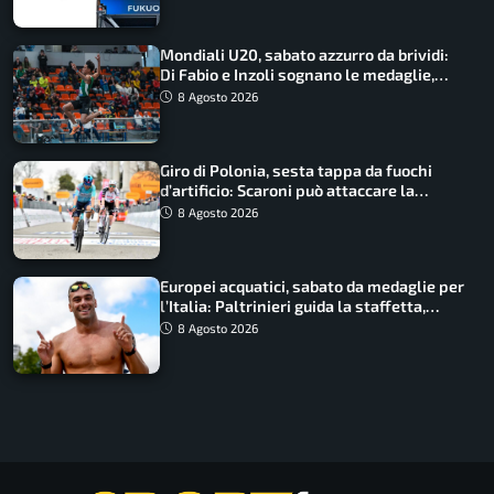
Mondiali U20, sabato azzurro da brividi:
Di Fabio e Inzoli sognano le medaglie,
Castellani e Succo in finale
8 Agosto 2026
Giro di Polonia, sesta tappa da fuochi
d’artificio: Scaroni può attaccare la
maglia di Lemmen
8 Agosto 2026
Europei acquatici, sabato da medaglie per
l’Italia: Paltrinieri guida la staffetta,
Barnabà sogna l’oro dalle grandi altezze
8 Agosto 2026