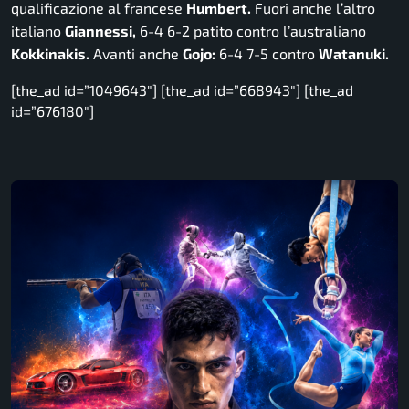
qualificazione al francese
Humbert.
Fuori anche l’altro
italiano
Giannessi,
6-4 6-2 patito contro l’australiano
Kokkinakis.
Avanti anche
Gojo:
6-4 7-5 contro
Watanuki.
[the_ad id=”1049643″] [the_ad id=”668943″] [the_ad
id=”676180″]