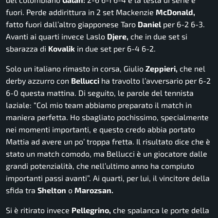
fuori. Perde addirittura in 2 set Mackenzie
McDonald,
fatto fuori dall’altro giapponese Taro
Daniel
per 6-2 6-3.
Avanti ai quarti invece Laslo
Djere,
che in due set si
sbarazza di
Kovalik
in due set per 6-4 6-2.
Solo un italiano rimasto in corsa, Giulio
Zeppieri,
che nel
derby azzurro con
Bellucci
ha travolto l’avversario per 6-2
6-0 questa mattina. Di seguito, le parole del tennista
laziale:
“Col mio team abbiamo preparato il match in
maniera perfetta. Ho sbagliato pochissimo, specialmente
nei momenti importanti, e questo credo abbia portato
Mattia ad avere un po’ troppa fretta. Il risultato dice che è
stato un match comodo, ma Bellucci è un giocatore dalle
grandi potenzialità, che nell’ultimo anno ha compiuto
importanti passi avanti”.
Ai quarti, per lui, il vincitore della
sfida tra
Shelton
o
Marozsan.
Si è ritirato invece
Pellegrino,
che spalanca le porte della