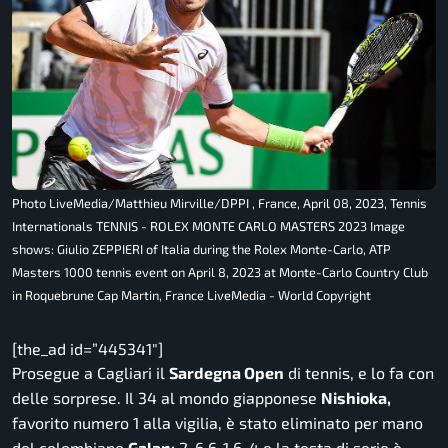
Photo LiveMedia/Matthieu Mirville/DPPI , France, April 08, 2023, Tennis
Internationals TENNIS - ROLEX MONTE CARLO MASTERS 2023 Image
shows: Giulio ZEPPIERI of Italia during the Rolex Monte-Carlo, ATP
Masters 1000 tennis event on April 8, 2023 at Monte-Carlo Country Club
in Roquebrune Cap Martin, France LiveMedia - World Copyright
[the_ad id=”445341″]
Prosegue a Cagliari il
Sardegna Open
di tennis, e lo fa con
delle sorprese. Il 34 al mondo giapponese
Nishioka,
favorito numero 1 alla vigilia, è stato eliminato per mano
del colombiano
Galan:
2-6 6-1 6-4 e la testa di serie è