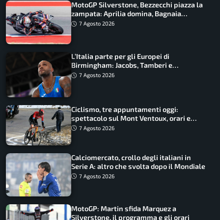
MotoGP Silverstone, Bezzecchi piazza la
zampata: Aprilia domina, Bagnaia
costretto al Q1
7 Agosto 2026
L’Italia parte per gli Europei di
Birmingham: Jacobs, Tamberi e
Battocletti guidano una spedizione
7 Agosto 2026
record
Ciclismo, tre appuntamenti oggi:
spettacolo sul Mont Ventoux, orari e
come vederli
7 Agosto 2026
Calciomercato, crollo degli italiani in
Serie A: altro che svolta dopo il Mondiale
7 Agosto 2026
MotoGP: Martin sfida Marquez a
Silverstone, il programma e gli orari