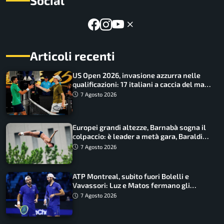
Social
Articoli recenti
US Open 2026, invasione azzurra nelle
qualificazioni: 17 italiani a caccia del main
draw
7 Agosto 2026
Europei grandi altezze, Barnabà sogna il
colpaccio: è leader a metà gara, Baraldi
ancora in corsa
7 Agosto 2026
ATP Montreal, subito fuori Bolelli e
Vavassori: Luz e Matos fermano gli
azzurri
7 Agosto 2026