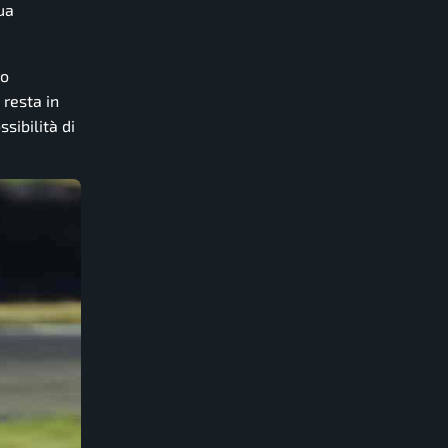
ua
ro
 resta in
sibilità di