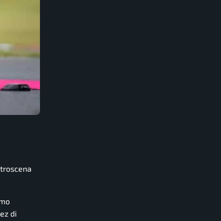
etroscena
imo
ez di