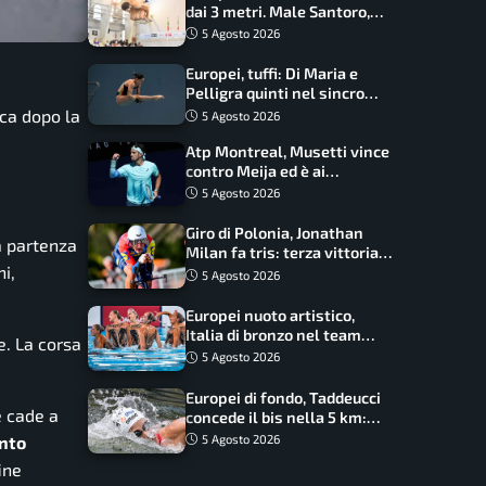
dai 3 metri. Male Santoro,
Wesemann si prende l’oro
5 Agosto 2026
Europei, tuffi: Di Maria e
Pelligra quinti nel sincro
misto. Oro all’Ucraina
ca dopo la
5 Agosto 2026
Atp Montreal, Musetti vince
contro Meija ed è ai
sedicesimi
5 Agosto 2026
Giro di Polonia, Jonathan
a partenza
Milan fa tris: terza vittoria
i,
consecutiva e primato
5 Agosto 2026
rafforzato
Europei nuoto artistico,
Italia di bronzo nel team
. La corsa
acrobatic: terzo podio
5 Agosto 2026
consecutivo
Europei di fondo, Taddeucci
e cade a
concede il bis nella 5 km:
oro azzurro, Pozzobon
into
5 Agosto 2026
bronzo
ine