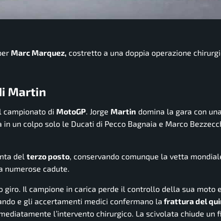
per
Marc Marquez,
costretto a una doppia operazione chirurgi
di Martin
ul campionato di
MotoGP
. Jorge
Martin
domina la gara con un
era in un colpo solo le Ducati di Pecco Bagnaia e Marco Bezzecch
nta del
terzo posto
, conservando comunque la vetta mondiale
 da numerose cadute.
o giro. Il campione in carica perde il controllo della sua moto 
cando e gli accertamenti medici confermano la
frattura del qu
mediatamente l’intervento chirurgico. La scivolata chiude un f