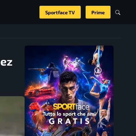
Sportface TV
Prime
uez