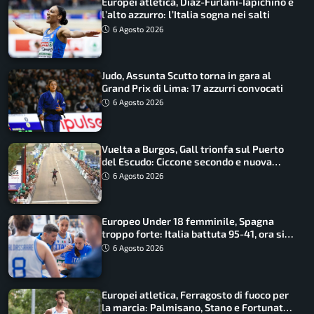
Europei atletica, Diaz-Furlani-Iapichino e
l’alto azzurro: l’Italia sogna nei salti
6 Agosto 2026
Judo, Assunta Scutto torna in gara al
Grand Prix di Lima: 17 azzurri convocati
6 Agosto 2026
Vuelta a Burgos, Gall trionfa sul Puerto
del Escudo: Ciccone secondo e nuova
maglia di leader
6 Agosto 2026
Europeo Under 18 femminile, Spagna
troppo forte: Italia battuta 95-41, ora si
gioca il Mondiale
6 Agosto 2026
Europei atletica, Ferragosto di fuoco per
la marcia: Palmisano, Stano e Fortunato