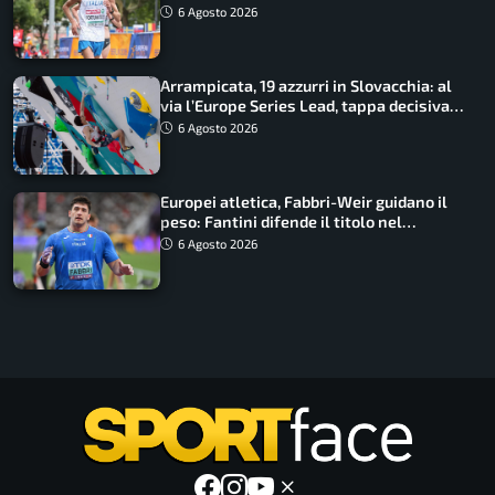
guidano l’Italia
6 Agosto 2026
Arrampicata, 19 azzurri in Slovacchia: al
via l’Europe Series Lead, tappa decisiva
per la Speed
6 Agosto 2026
Europei atletica, Fabbri-Weir guidano il
peso: Fantini difende il titolo nel
martello
6 Agosto 2026