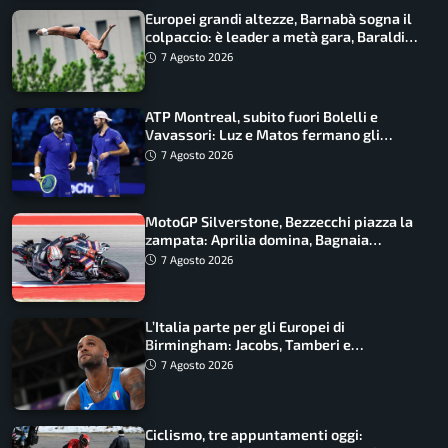
Europei grandi altezze, Barnabà sogna il
colpaccio: è leader a metà gara, Baraldi
ancora in corsa
7 Agosto 2026
ATP Montreal, subito fuori Bolelli e
Vavassori: Luz e Matos fermano gli
azzurri
7 Agosto 2026
MotoGP Silverstone, Bezzecchi piazza la
zampata: Aprilia domina, Bagnaia
costretto al Q1
7 Agosto 2026
L’Italia parte per gli Europei di
Birmingham: Jacobs, Tamberi e
Battocletti guidano una spedizione
7 Agosto 2026
record
Ciclismo, tre appuntamenti oggi: