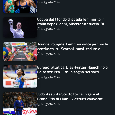
metri
6 Agosto 2026
Coppa del Mondo di spada femminile in
Italia dopo 8 anni, Alberta Santuccio: “Il
lavoro dà sempre i suoi frutti”
6 Agosto 2026
Tour de Pologne, Lemmen vince per pochi
centimetri su Scaroni: maxi-caduta e
tappa accorciata
6 Agosto 2026
Europei atletica, Diaz-Furlani-Iapichino e
l’alto azzurro: l’Italia sogna nei salti
6 Agosto 2026
Judo, Assunta Scutto torna in gara al
Grand Prix di Lima: 17 azzurri convocati
6 Agosto 2026