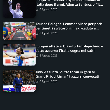
Italia dopo 8 anni, Alberta Santuccio: “Il
lavoro dà sempre i suoi frutti”
6 Agosto 2026
Tour de Pologne, Lemmen vince per pochi
centimetri su Scaroni: maxi-caduta e
tappa accorciata
6 Agosto 2026
Europei atletica, Diaz-Furlani-Iapichino e
l’alto azzurro: l’Italia sogna nei salti
6 Agosto 2026
Judo, Assunta Scutto torna in gara al
Grand Prix di Lima: 17 azzurri convocati
6 Agosto 2026