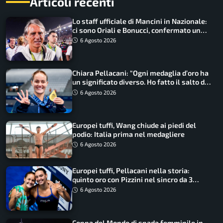
Articoli recenti
Lo staff ufficiale di Mancini in Nazionale:
ci sono Oriali e Bonucci, confermato un
ritorno
6 Agosto 2026
Chiara Pellacani: “Ogni medaglia d’oro ha
un significato diverso. Ho fatto il salto di
qualità”
6 Agosto 2026
Europei tuffi, Wang chiude ai piedi del
podio: Italia prima nel medagliere
6 Agosto 2026
Europei tuffi, Pellacani nella storia:
quinto oro con Pizzini nel sincro da 3
metri
6 Agosto 2026
Coppa del Mondo di spada femminile in