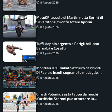
urlo, il bilancio azzurro
8 Agosto 2026
MotoGP: assolo di Martin nella Sprint di
Silverstone, trionfo totale Aprilia
8 Agosto 2026
Tuffi, doppio argento a Parigi: brillano
Barnabà e Cosetti
8 Agosto 2026
Mondiali U20, sabato azzurro da brividi:
Di Fabio e Inzoli sognano le medaglie,
Castellani e Succo in finale
8 Agosto 2026
Giro di Polonia, sesta tappa da fuochi
d’artificio: Scaroni può attaccare la
maglia di Lemmen
8 Agosto 2026