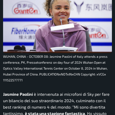
WUHAN, CHINA - OCTOBER 08: Jasmine Paolini of Italy attends a press
conference, PK, Pressekonferenz on day four of 2024 Wuhan Open at
Optics Valley International Tennis Center on October 8, 2024 in Wuhan,
Hubei Province of China. PUBLICATIONxNOTxINxCHN Copyright: xVCGx
111522577771
Jasmine
Paolini
è intervenuta ai microfoni di
Sky
per fare
un bilancio del suo straordinario 2024, culminato con il
best ranking di numero 4 del mondo: “
Mi sono divertita
tantissimo,
è stata una stagione fantastica
. Ho vissuto