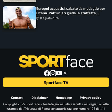
Europei acquatici, sabato da medaglie per
l’Italia: Paltrinieri guida la staffetta,
Barnabà sogna l’oro dalle grandi altezze
8 Agosto 2026
Sportface TV
Contatti
Disclaimer
Homepage
Privacy policy
Copyright 2025 Sportface - Testata giornalistica iscritta nel registro della
stampa dal Tribunale di Roma con autorizzazione numero 106 dell’11