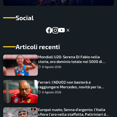
Social
Articoli recenti
Mondiali U20: Serena Di Fabio nella
storia, oro dominio totale nei 5000 di
marcia
8 Agosto 2026
Ferrari: l’ADUO2 non basterà a
raggiungere Mercedes, novità per la
Macarena
8 Agosto 2026
Europei nuoto, Senna d’argento: l’Italia
sfiora l’oro nella staffetta, Paltrinieri da