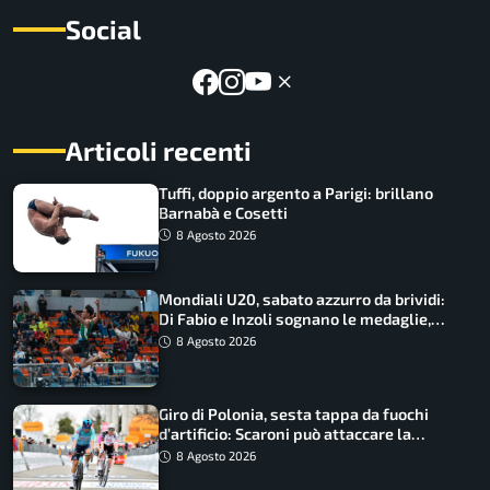
Social
Articoli recenti
Tuffi, doppio argento a Parigi: brillano
Barnabà e Cosetti
8 Agosto 2026
Mondiali U20, sabato azzurro da brividi:
Di Fabio e Inzoli sognano le medaglie,
Castellani e Succo in finale
8 Agosto 2026
Giro di Polonia, sesta tappa da fuochi
d’artificio: Scaroni può attaccare la
maglia di Lemmen
8 Agosto 2026