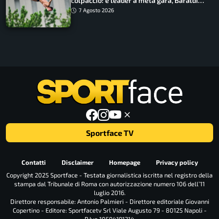
colpaccio: è leader a metà gara, Baraldi
ancora in corsa
7 Agosto 2026
Sportface TV
Contatti
Disclaimer
Homepage
Privacy policy
Copyright 2025 Sportface - Testata giornalistica iscritta nel registro della
stampa dal Tribunale di Roma con autorizzazione numero 106 dell’11
luglio 2016.
Direttore responsabile: Antonio Palmieri - Direttore editoriale Giovanni
Copertino - Editore: Sportfacetv Srl Viale Augusto 79 - 80125 Napoli -