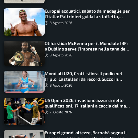
Europei acquatici, sabato da medaglie per
l’Italia: Paltrinieri guida la staffetta,
Barnabà sogna l’oro dalle grandi altezze
8 Agosto 2026
Oliha sfida McKenna per il Mondiale IBF:
a Dublino serve l’impresa nella tana del
lupo
8 Agosto 2026
Mondiali U20, Crotti sfiora il podio nel
triplo: Castellani da record, Succo in
finale
8 Agosto 2026
US Open 2026, invasione azzurra nelle
qualificazioni: 17 italiani a caccia del main
draw
7 Agosto 2026
Europei grandi altezze, Barnabà sogna il