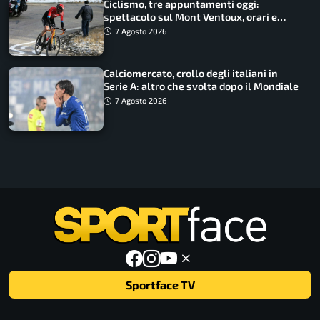
Ciclismo, tre appuntamenti oggi:
spettacolo sul Mont Ventoux, orari e
come vederli
7 Agosto 2026
Calciomercato, crollo degli italiani in
Serie A: altro che svolta dopo il Mondiale
7 Agosto 2026
Sportface TV