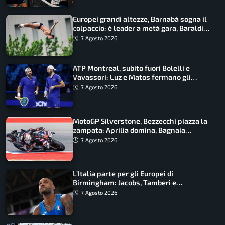
Europei grandi altezze, Barnabà sogna il
colpaccio: è leader a metà gara, Baraldi
ancora in corsa
7 Agosto 2026
ATP Montreal, subito fuori Bolelli e
Vavassori: Luz e Matos fermano gli
azzurri
7 Agosto 2026
MotoGP Silverstone, Bezzecchi piazza la
zampata: Aprilia domina, Bagnaia
costretto al Q1
7 Agosto 2026
L’Italia parte per gli Europei di
Birmingham: Jacobs, Tamberi e
Battocletti guidano una spedizione
7 Agosto 2026
record