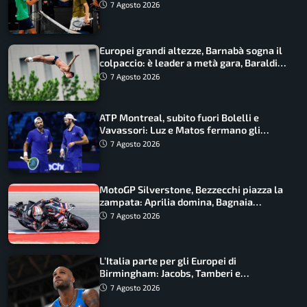
draw
7 Agosto 2026
Europei grandi altezze, Barnabà sogna il
colpaccio: è leader a metà gara, Baraldi
ancora in corsa
7 Agosto 2026
ATP Montreal, subito fuori Bolelli e
Vavassori: Luz e Matos fermano gli
azzurri
7 Agosto 2026
MotoGP Silverstone, Bezzecchi piazza la
zampata: Aprilia domina, Bagnaia
costretto al Q1
7 Agosto 2026
L’Italia parte per gli Europei di
Birmingham: Jacobs, Tamberi e
Battocletti guidano una spedizione
7 Agosto 2026
record