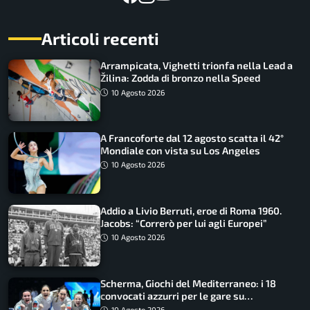
Articoli recenti
Arrampicata, Vighetti trionfa nella Lead a
Žilina: Zodda di bronzo nella Speed
10 Agosto 2026
A Francoforte dal 12 agosto scatta il 42°
Mondiale con vista su Los Angeles
10 Agosto 2026
Addio a Livio Berruti, eroe di Roma 1960.
Jacobs: “Correrò per lui agli Europei”
10 Agosto 2026
Scherma, Giochi del Mediterraneo: i 18
convocati azzurri per le gare su
SportFaceTV
10 Agosto 2026