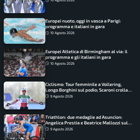
Europei nuoto, oggi in vasca a Parigi:
programma e italiani in gara
10 Agosto 2026
Europei Atletica di Birmingham al via: il
programma e gli italiani in gara
10 Agosto 2026
Ciclismo: Tour femminile a Vollering,
Longo Borghini sul podio; Scaroni crolla
in Polonia
9 Agosto 2026
Triathlon: due medaglie ad Asuncion:
Angelica Prestia e Beatrice Mallozzi sul
podio
9 Agosto 2026