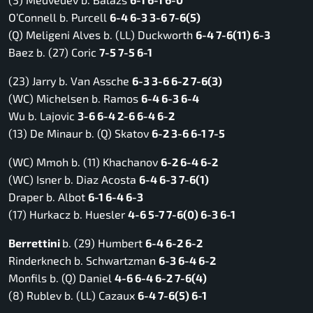
O’Connell b. Purcell
6-4 6-3 3-6 7-6(5)
(Q) Meligeni Alves b. (LL) Duckworth
6-4 7-6(11) 6-3
Baez b. (27) Coric
7-5 7-5 6-1
(23) Jarry b. Van Assche
6-3 3-6 6-2 7-6(3)
(WC) Michelsen b. Ramos
6-4 6-3 6-4
Wu b. Lajovic
3-6 6-4 2-6 6-4 6-2
(13) De Minaur b. (Q) Skatov
6-2 3-6 6-1 7-5
(WC) Mmoh b. (11) Khachanov
6-2 6-4 6-2
(WC) Isner b. Diaz Acosta
6-4 6-3 7-6(1)
Draper b. Albot
6-1 6-4 6-3
(17) Hurkacz b. Huesler
4-6 5-7 7-6(0) 6-3 6-1
Berrettini
b. (29) Humbert
6-4 6-2 6-2
Rinderknech b. Schwartzman
6-3 6-4 6-2
Monfils b. (Q) Daniel
4-6 6-4 6-2 7-6(4)
(8) Rublev b. (LL) Cazaux
6-4 7-6(5) 6-1