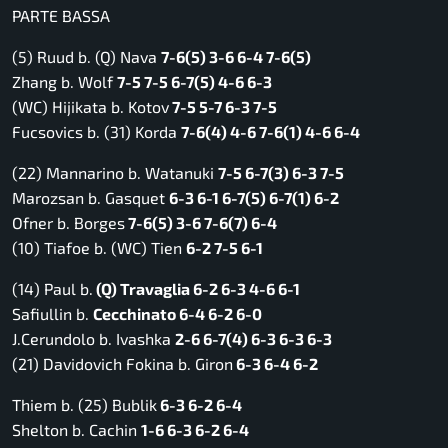
PARTE BASSA
(5) Ruud b. (Q) Nava
7-6(5) 3-6 6-4 7-6(5)
Zhang b. Wolf
7-5 7-5 6-7(5) 4-6 6-3
(WC) Hijikata b. Kotov
7-5 5-7 6-3 7-5
Fucsovics b. (31) Korda
7-6(4) 4-6 7-6(1) 4-6 6-4
(22) Mannarino b. Watanuki
7-5 6-7(3) 6-3 7-5
Marozsan b. Gasquet
6-3 6-1 6-7(5) 6-7(1) 6-2
Ofner b. Borges
7-6(5) 3-6 7-6(7) 6-4
(10) Tiafoe b. (WC) Tien
6-2 7-5 6-1
(14) Paul b.
(Q) Travaglia 6-2 6-3 4-6 6-1
Safiullin b.
Cecchinato 6-4 6-2 6-0
J.Cerundolo b. Ivashka
2-6 6-7(4) 6-3 6-3 6-3
(21) Davidovich Fokina b. Giron
6-3 6-4 6-2
Thiem b. (25) Bublik
6-3 6-2 6-4
Shelton b. Cachin
1-6 6-3 6-2 6-4