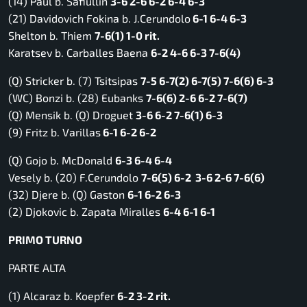
(14) Paul b. Safiullin
3-6 2-6 6-2 6-4 6-3
(21) Davidovich Fokina b. J.Cerundolo
6-1 6-4 6-3
Shelton b. Thiem
7-6(1) 1-0 rit.
Karatsev b. Carballes Baena
6-2 4-6 6-3 7-6(4)
(Q) Stricker b. (7) Tsitsipas
7-5 6-7(2) 6-7(5) 7-6(6) 6-3
(WC) Bonzi b. (28) Eubanks
7-6(6) 2-6 6-2 7-6(7)
(Q) Mensik b. (Q) Droguet
3-6 6-2 7-6(1) 6-3
(9) Fritz b. Varillas
6-1 6-2 6-2
(Q) Gojo b. McDonald
6-3 6-4 6-4
Vesely b. (20) F.Cerundolo
7-6(5) 6-2 3-6 2-6 7-6(6)
(32) Djere b. (Q) Gaston
6-1 6-2 6-3
(2) Djokovic b. Zapata Miralles
6-4 6-1 6-1
PRIMO TURNO
PARTE ALTA
(1) Alcaraz b. Koepfer
6-2 3-2 rit.