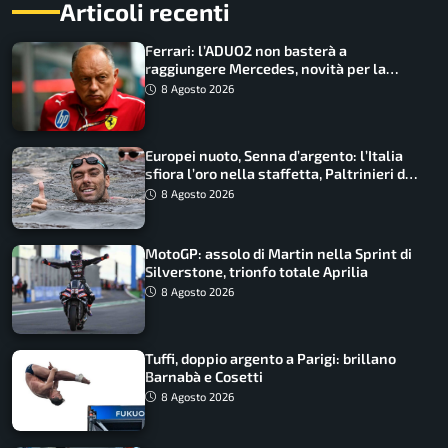
Articoli recenti
Ferrari: l’ADUO2 non basterà a
raggiungere Mercedes, novità per la
Macarena
8 Agosto 2026
Europei nuoto, Senna d’argento: l’Italia
sfiora l’oro nella staffetta, Paltrinieri da
urlo, il bilancio azzurro
8 Agosto 2026
MotoGP: assolo di Martin nella Sprint di
Silverstone, trionfo totale Aprilia
8 Agosto 2026
Tuffi, doppio argento a Parigi: brillano
Barnabà e Cosetti
8 Agosto 2026