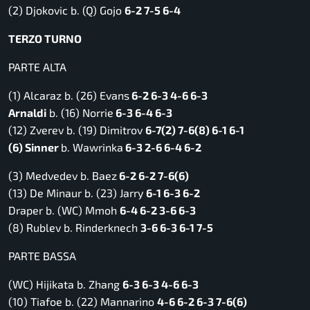
(2) Djokovic b. (Q) Gojo
6-2 7-5 6-4
TERZO TURNO
PARTE ALTA
(1) Alcaraz b. (26) Evans
6-2 6-3 4-6 6-3
Arnaldi
b. (16) Norrie
6-3 6-4 6-3
(12) Zverev b. (19) Dimitrov
6-7(2) 7-6(8) 6-1 6-1
(6) Sinner
b. Wawrinka
6-3 2-6 6-4 6-2
(3) Medvedev b. Baez
6-2 6-2 7-6(6)
(13) De Minaur b. (23) Jarry
6-1 6-3 6-2
Draper b. (WC) Mmoh
6-4 6-2 3-6 6-3
(8) Rublev b. Rinderknech
3-6 6-3 6-1 7-5
PARTE BASSA
(WC) Hijikata b. Zhang
6-3 6-3 4-6 6-3
(10) Tiafoe b. (22) Mannarino
4-6 6-2 6-3 7-6(6)