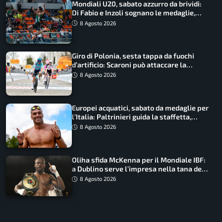
Mondiali U20, sabato azzurro da brividi:
Di Fabio e Inzoli sognano le medaglie,
Castellani e Succo in finale
8 Agosto 2026
Giro di Polonia, sesta tappa da fuochi
d’artificio: Scaroni può attaccare la
maglia di Lemmen
8 Agosto 2026
Europei acquatici, sabato da medaglie per
l’Italia: Paltrinieri guida la staffetta,
Barnabà sogna l’oro dalle grandi altezze
8 Agosto 2026
Oliha sfida McKenna per il Mondiale IBF:
a Dublino serve l’impresa nella tana del
lupo
8 Agosto 2026