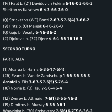
(14) Paul b. (21) Davidovich Fokina
6-1 6-0 3-6 6-3
Shelton vs Karatsev
6-4 3-6 6-2 6-0
(Q) Stricker vs (WC) Bonzi
2-6 7-5 7-6(4) 3-6 6-2
(9) Fritz b. (Q) Mensik
6-1 6-2 6-0
(Q) Gojo b. Vesely
6-4 6-3 6-2
(2) Djokovic b. (32) Djere
4-6 4-6 6-1 6-1 6-3
SECONDO TURNO
PARTE ALTA
(1) Alcaraz b. Harris
6-3 6-1 7-6(4)
(26) Evans b. Van de Zandschulp
1-6 6-3 6-3 6-3
Arnaldi
b. Fils
3-6 7-5 7-6(5) 5-7 6-4
(16) Norrie b. (Q) Hsu
7-5 6-4 6-4
(12) Zverev b. Altmaier
7-6(1) 3-6 6-4 6-3
(19) Dimitrov b. Murray
6-3 6-4 6-1
Wawrinka b. (30) Etcheverry
7-6(6) 6-7(7) 6-3 6-2