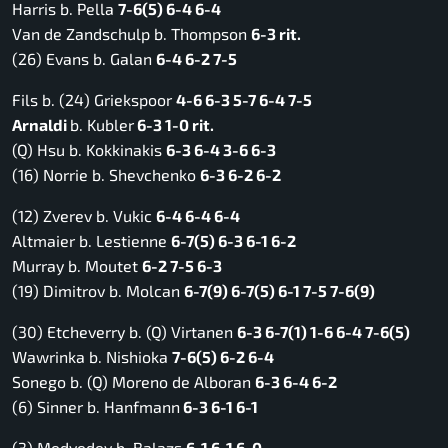
Harris b. Pella
7-6(5) 6-4 6-4
Van de Zandschulp b. Thompson
6-3 rit.
(26) Evans b. Galan
6-4 6-2 7-5
Fils b. (24) Griekspoor
4-6 6-3 5-7 6-4 7-5
Arnaldi
b. Kubler
6-3 1-0 rit.
(Q) Hsu b. Kokkinakis
6-3 6-4 3-6 6-3
(16) Norrie b. Shevchenko
6-3 6-2 6-2
(12) Zverev b. Vukic
6-4 6-4 6-4
Altmaier b. Lestienne
6-7(5) 6-3 6-1 6-2
Murray b. Moutet
6-2 7-5 6-3
(19) Dimitrov b. Molcan
6-7(9) 6-7(5) 6-1 7-5 7-6(9)
(30) Etcheverry b. (Q) Virtanen
6-3 6-7(1) 1-6 6-4 7-6(5)
Wawrinka b. Nishioka
7-6(5) 6-2 6-4
Sonego b. (Q) Moreno de Alboran
6-3 6-4 6-2
(6) Sinner b. Hanfmann
6-3 6-1 6-1
(3) Medvedev b. Balazs
6-1 6-1 6-0