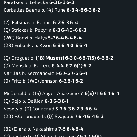
Karatsev b. Lehecka
6-3 6-3 6-3
Carballes Baena b. (4) Rune
6-3 4-6 6-3 6-2
(7) Tsitsipas b. Raonic
6-2 6-3 6-4
(Q) Stricker b. Popyrin
6-3 6-4 3-6 6-3
(WC) Bonzi b. Halys
5-7 6-4 6-4 6-4
(28) Eubanks b. Kwon
6-3 6-4 0-6 6-4
(Q) Droguet b.
(18) Musetti
6-3 0-6 6-7(5) 6-3 6-2
(Q) Mensik b. Barrere
6-4 4-6 7-6(1) 6-2
Varillas b. Kecmanovic
1-6 7-5 7-5 6-4
(9) Fritz b. (WC) Johnson
6-2 6-1 6-2
McDonald b. (15) Auger-Aliassime
7-6(5) 4-6 6-1 6-4
(Q) Gojo b. Dellien
6-3 6-3 6-1
Vesely b. (Q) Couacaud
5-7 6-3 6-2 3-6 6-4
(20) F.Cerundolo b. (Q) Svajda
5-7 6-4 6-4 6-3
(32) Djere b. Nakashima
7-5 6-4 6-4
(Q) Gaston b. (Q) Shimabukuro
6-2 6-1 7-6(4)