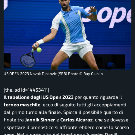
US OPEN 2023 Novak Djokovic (SRB) Photo © Ray Giubilo
[the_ad id=”445341″]
Il tabellone degli US Open 2023
per quanto riguarda il
torneo maschile
: ecco di seguito tutti gli accoppiamenti
dal primo turno alla finale. Spicca il possibile quarto di
finale tra
Jannik Sinner
e
Carlos Alcaraz
, che se dovesse
rispettare il pronostico si affronterebbero come lo scorso
anno. Nella parte alta del tabellone c’è anche Daniil