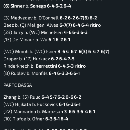
(6) Sinner
b.
Sonego 6-4 6-2 6-4
(3) Medvedev b. O’Connell
6-2 6-2 6-7(6) 6-2
Baez b. (Q) Meligeni Alves
6-7(7) 6-4 6-4 ritiro
(23) Jarry b. (WC) Michelsen
4-6 6-3 6-3
(13) De Minaur b. Wu
6-1 6-2 6-1
(WC) Mmoh b. (WC) Isner
3-6 4-6 7-6(3) 6-4 7-6(7)
Draper b. (17) Hurkacz
6-2 6-4 7-5
Rinderknech b.
Berrettini 6-4 5-3 ritiro
(8) Rublev b. Monfils
6-4 6-3 3-6 6-1
PARTE BASSA
Zhang b. (5) Ruud
6-4 5-7 6-2 0-6 6-2
(WC) Hijikata b. Fucsovics
6-1 6-2 6-1
(22) Mannarino b. Marozsan
3-6 6-3 6-4 6-1
(10) Tiafoe b. Ofner
6-3 6-1 6-4