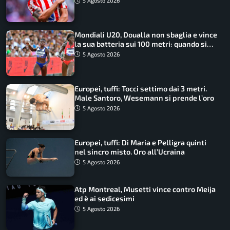
5 Agosto 2026
Mondiali U20, Doualla non sbaglia e vince
la sua batteria sui 100 metri: quando si
disputano le finali
5 Agosto 2026
Europei, tuffi: Tocci settimo dai 3 metri.
Male Santoro, Wesemann si prende l’oro
5 Agosto 2026
Europei, tuffi: Di Maria e Pelligra quinti
nel sincro misto. Oro all’Ucraina
5 Agosto 2026
Atp Montreal, Musetti vince contro Meija
ed è ai sedicesimi
5 Agosto 2026