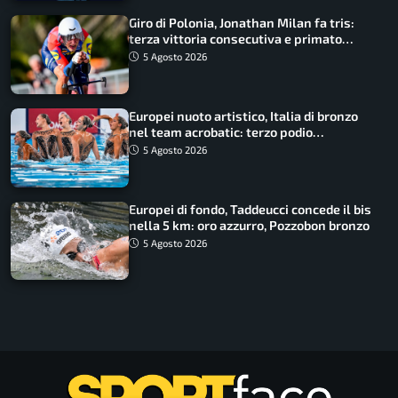
Giro di Polonia, Jonathan Milan fa tris:
terza vittoria consecutiva e primato
rafforzato
5 Agosto 2026
Europei nuoto artistico, Italia di bronzo
nel team acrobatic: terzo podio
consecutivo
5 Agosto 2026
Europei di fondo, Taddeucci concede il bis
nella 5 km: oro azzurro, Pozzobon bronzo
5 Agosto 2026