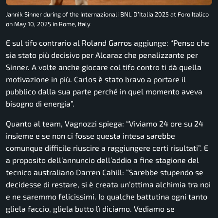
Jannik Sinner during of the Internazionali BNL D’Italia 2025 at Foro Italico
on May 10, 2025 in Rome, Italy
E sul tifo contrario al Roland Garros aggiunge: “Penso che
sia stato più decisivo per Alcaraz che penalizzante per
Sinner. A volte anche giocare col tifo contro ti dà quella
motivazione in più. Carlos è stato bravo a portare il
pubblico dalla sua parte perché in quel momento aveva
bisogno di energia”.
Quanto al team, Vagnozzi spiega: “Viviamo 24 ore su 24
insieme e se non ci fosse questa intesa sarebbe
comunque difficile riuscire a raggiungere certi risultati”. E
a proposito dell’annuncio dell’addio a fine stagione del
tecnico australiano Darren Cahill: “Sarebbe stupendo se
decidesse di restare, si è creata un’ottima alchimia tra noi
e ne saremmo felicissimi. Io qualche battutina ogni tanto
gliela faccio, gliela butto lì diciamo. Vediamo se