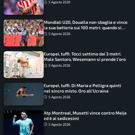
5 Agosto 2026
Mondiali U20, Doualla non sbaglia e vince
la sua batteria sui 100 metri: quando si
disputano le finali
5 Agosto 2026
Europei, tuffi: Tocci settimo dai 3 metri.
Male Santoro, Wesemann si prende l’oro
5 Agosto 2026
Europei, tuffi: Di Maria e Pelligra quinti
nel sincro misto. Oro all’Ucraina
5 Agosto 2026
Atp Montreal, Musetti vince contro Meija
ed è ai sedicesimi
5 Agosto 2026