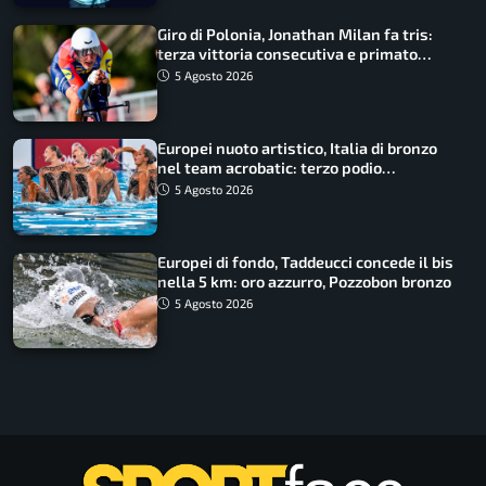
Giro di Polonia, Jonathan Milan fa tris:
terza vittoria consecutiva e primato
rafforzato
5 Agosto 2026
Europei nuoto artistico, Italia di bronzo
nel team acrobatic: terzo podio
consecutivo
5 Agosto 2026
Europei di fondo, Taddeucci concede il bis
nella 5 km: oro azzurro, Pozzobon bronzo
5 Agosto 2026