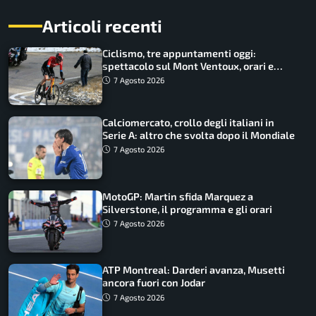
Articoli recenti
Ciclismo, tre appuntamenti oggi:
spettacolo sul Mont Ventoux, orari e
come vederli
7 Agosto 2026
Calciomercato, crollo degli italiani in
Serie A: altro che svolta dopo il Mondiale
7 Agosto 2026
MotoGP: Martin sfida Marquez a
Silverstone, il programma e gli orari
7 Agosto 2026
ATP Montreal: Darderi avanza, Musetti
ancora fuori con Jodar
7 Agosto 2026