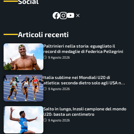
Social
Articoli recenti
Paltrinieri nella storia: eguagliato il
record di medaglie di Federica Pellegrini
9 Agosto 2026
Italia sublime nei Mondiali U20 di
atletica: seconda dietro solo agli USA nel
medagliere
9 Agosto 2026
Salto in lungo, Inzoli campione del mondo
U20: basta un centimetro
9 Agosto 2026