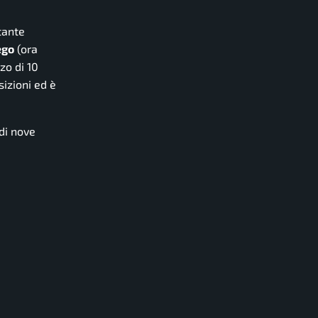
tante
ego
(ora
zo di 10
sizioni ed è
di nove