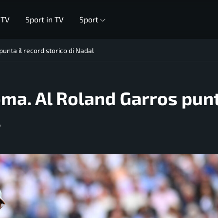
 TV
Sport in TV
Sport
unta il record storico di Nadal
ma. Al Roland Garros punt
l