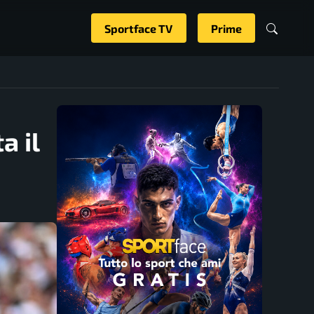
Sportface TV
Prime
a il