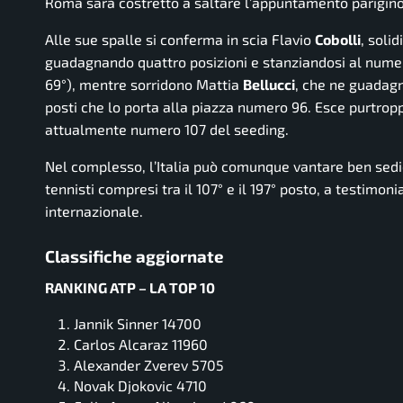
Roma sarà costretto a saltare l’appuntamento parigino
Alle sue spalle si conferma in scia Flavio
Cobolli
, soli
guadagnando quattro posizioni e stanziandosi al numer
69°), mentre sorridono Mattia
Bellucci
, che ne guadag
posti che lo porta alla piazza numero 96. Esce purtro
attualmente numero 107 del seeding.
Nel complesso, l’Italia può comunque vantare ben sedici
tennisti compresi tra il 107° e il 197° posto, a testimo
internazionale.
Classifiche aggiornate
RANKING ATP – LA TOP 10
Jannik Sinner 14700
Carlos Alcaraz 11960
Alexander Zverev 5705
Novak Djokovic 4710