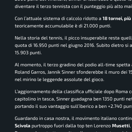
diventare il terzo tennista con il punteggio più alto mai
Con l’attuale sistema di calcolo ridotto a
18 tornei, più
teoricamente accumulabile è di 21.000 punti.
Nella storia del tennis, il picco insuperabile resta que
quota di 16.950 punti nel giugno 2016. Subito dietro si 
15.903 punti.
Al momento, il terzo gradino del podio all-time spetta
Roland Garros, Jannik Sinner sfonderebbe il muro dei 
nel mirino le leggende assolute del gioco.
L’aggiornamento della classifica ufficiale dopo Roma ce
capitolino in tasca, Sinner guadagna ben 1350 punti nett
portando il suo vantaggio sull’iberico a ben +2.740 punt
Guardando in casa nostra, il movimento italiano conti
Scivola
purtroppo fuori dalla top ten Lorenzo
Musetti
,