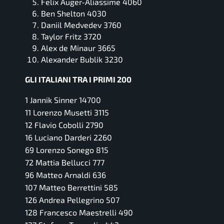
Felix Auger-Aliassime 4060
Ben Shelton 4030
Daniil Medvedev 3760
Taylor Fritz 3720
Alex de Minaur 3665
Alexander Bublik 3230
GLI ITALIANI TRA I PRIMI 200
1 Jannik Sinner 14700
11 Lorenzo Musetti 3115
12 Flavio Cobolli 2790
16 Luciano Darderi 2260
69 Lorenzo Sonego 815
72 Mattia Bellucci 777
96 Matteo Arnaldi 636
107 Matteo Berrettini 585
126 Andrea Pellegrino 507
128 Francesco Maestrelli 490