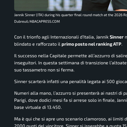
Jannik Sinner (ITA) during his quarter final round match at the 2026
Dubreuil/ABACAPRESS.COM
Con il trionfo agli Internazionali d’Italia, Jannik
Sinner
n
blindato e rafforzato il
primo posto nel ranking ATP
.
Il successo nella Capitale permette all’azzurro di sali
inseguitori. In questa settimana di transizione l’altoat
suo tassametro non si ferma.
Sinner scarterà infatti una penalità legata ai 500 gioc
Numeri alla mano, l’azzurro si presenterà ai nastri di p
Parigi, dove dodici mesi fa si arrese solo in finale, Ja
base virtuale di 13.450.
Ma è qui che si apre uno scenario clamoroso, ai limiti 
2000 punti del vincitore, Sinner si isserebbe a quota 