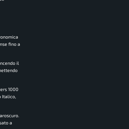
tronomica
nse fino a
incendo il
 mettendo
sters 1000
Italico,
iaroscuro.
sato a