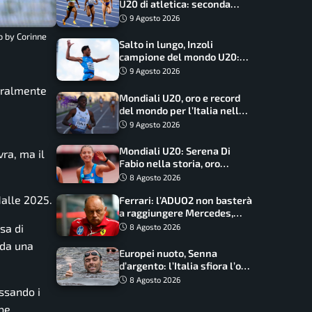
U20 di atletica: seconda
dietro solo agli USA nel
9 Agosto 2026
medagliere
o by Corinne
Salto in lungo, Inzoli
campione del mondo U20:
basta un centimetro
9 Agosto 2026
teralmente
Mondiali U20, oro e record
del mondo per l’Italia nella
4×100 mista: Doualla
9 Agosto 2026
straordinaria
Mondiali U20: Serena Di
vra, ma il
Fabio nella storia, oro
dominio totale nei 5000 di
8 Agosto 2026
marcia
Halle 2025.
Ferrari: l’ADUO2 non basterà
a raggiungere Mercedes,
novità per la Macarena
sa di
8 Agosto 2026
 da una
Europei nuoto, Senna
d’argento: l’Italia sfiora l’oro
nella staffetta, Paltrinieri
8 Agosto 2026
assando i
da urlo, il bilancio azzurro
bbe