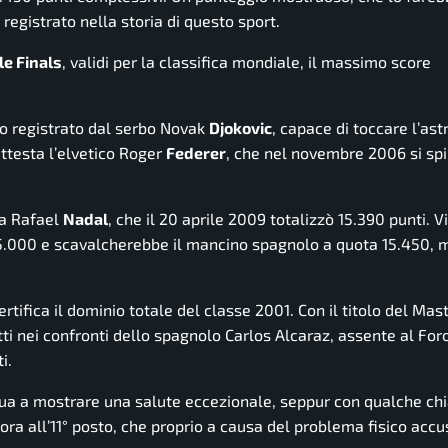
 registrato nella storia di questo sport.
 le Finals
, validi per la classifica mondiale, il massimo score
llo registrato dal serbo Novak
Djokovic
, capace di toccare l’as
attesta l’elvetico Roger
Federer
, che nel novembre 2006 si spi
 a Rafael
Nadal
, che il 20 aprile 2009 totalizzò 15.390 punti. V
15.000 e scavalcherebbe il mancino spagnolo a quota 15.450,
rtifica il dominio totale del classe 2001. Con il titolo del Ma
i nei confronti dello spagnolo Carlos Alcaraz, assente al Foro 
i.
nua a mostrare una salute eccezionale, seppur con qualche ch
 ora all’11° posto, che proprio a causa del problema fisico accu