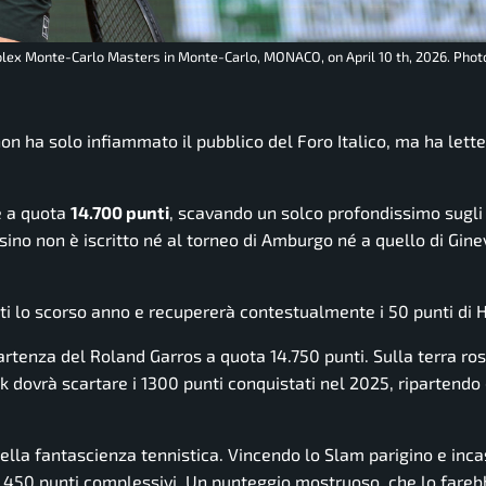
 Rolex Monte-Carlo Masters in Monte-Carlo, MONACO, on April 10 th, 2026. Phot
on ha solo infiammato il pubblico del Foro Italico, ma ha let
re a quota
14.700 punti
, scavando un solco profondissimo sugli
esino non è iscritto né al torneo di Amburgo né a quello di Gine
ati lo scorso anno e recupererà contestualmente i 50 punti di 
artenza del Roland Garros a quota 14.750 punti. Sulla terra ros
nnik dovrà scartare i 1300 punti conquistati nel 2025, ripartendo
della fantascienza tennistica. Vincendo lo Slam parigino e inc
15.450 punti complessivi. Un punteggio mostruoso, che lo fare