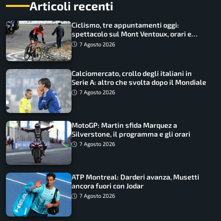
Articoli recenti
Ciclismo, tre appuntamenti oggi:
spettacolo sul Mont Ventoux, orari e
come vederli
7 Agosto 2026
Calciomercato, crollo degli italiani in
Serie A: altro che svolta dopo il Mondiale
7 Agosto 2026
MotoGP: Martin sfida Marquez a
Silverstone, il programma e gli orari
7 Agosto 2026
ATP Montreal: Darderi avanza, Musetti
ancora fuori con Jodar
7 Agosto 2026