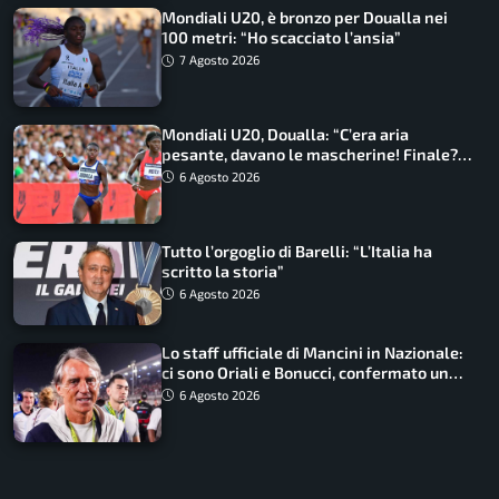
Mondiali U20, è bronzo per Doualla nei
100 metri: “Ho scacciato l’ansia”
7 Agosto 2026
Mondiali U20, Doualla: “C’era aria
pesante, davano le mascherine! Finale?
Non ho nulla da perdere”
6 Agosto 2026
Tutto l’orgoglio di Barelli: “L’Italia ha
scritto la storia”
6 Agosto 2026
Lo staff ufficiale di Mancini in Nazionale:
ci sono Oriali e Bonucci, confermato un
ritorno
6 Agosto 2026