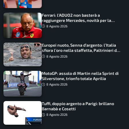
Ferrari: l’ADUO2 non basterà a
raggiungere Mercedes, novità per la
Macarena
8 Agosto 2026
Europei nuoto, Senna d’argento: l’Italia
sfiora l’oro nella staffetta, Paltrinieri da
urlo, il bilancio azzurro
8 Agosto 2026
MotoGP: assolo di Martin nella Sprint di
Silverstone, trionfo totale Aprilia
8 Agosto 2026
Tuffi, doppio argento a Parigi: brillano
Barnabà e Cosetti
8 Agosto 2026