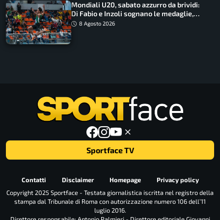
Mondiali U20, sabato azzurro da brividi:
Di Fabio e Inzoli sognano le medaglie,
Castellani e Succo in finale
8 Agosto 2026
Sportface TV
Contatti
Disclaimer
Homepage
Privacy policy
Copyright 2025 Sportface - Testata giornalistica iscritta nel registro della
stampa dal Tribunale di Roma con autorizzazione numero 106 dell’11
luglio 2016.
Direttore responsabile: Antonio Palmieri - Direttore editoriale Giovanni