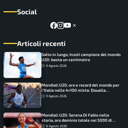
Social
Articoli recenti
Salto in lungo, Inzoli campione del mondo
U20: basta un centimetro
9 Agosto 2026
Mondiali U20, oro e record del mondo per
l’Italia nella 4×100 mista: Doualla
straordinaria
9 Agosto 2026
Mondiali U20: Serena Di Fabio nella
storia, oro dominio totale nei 5000 di
marcia
8 Agosto 2026