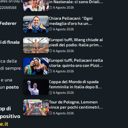
tates on Day 6
in Nazionale: ci sono Oriali e
Bonucci, confermato un
1522069588
6 Agosto 2026
ritorno
Chiara Pellacani: “Ogni
 Federer
medaglia d’oro ha un
significato diverso. Ho fatto
6 Agosto 2026
il salto di qualità”
Europei tuffi, Wang chiude ai
i di finale
piedi del podio: Italia prima
nel medagliere
6 Agosto 2026
Europei tuffi, Pellacani nella
ica delle
storia: quinto oro con Pizzini
 di sempre.
nel sincro da 3 metri
6 Agosto 2026
 e una
Coppa del Mondo di spada
o un
posto
femminile in Italia dopo 8
anni, Alberta Santuccio: “Il
6 Agosto 2026
lavoro dà sempre i suoi
Tour de Pologne, Lemmen
frutti”
vince per pochi centimetri
pp di
su Scaroni: maxi-caduta e
6 Agosto 2026
spositivo
tappa accorciata
e.it