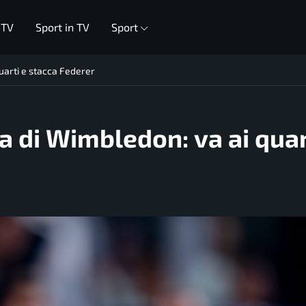
 TV
Sport in TV
Sport
quarti e stacca Federer
ia di Wimbledon: va ai quar