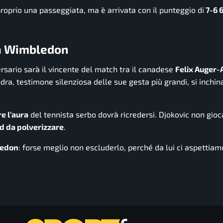
roprio una passeggiata, ma è arrivata con il punteggio di
7-6 6
 a Wimbledon
rsario sarà il vincente del match tra il canadese
Felix Auger-
ondra, testimone silenziosa delle sue gesta più grandi, si inchi
re l’aura
del tennista serbo dovrà ricredersi. Djokovic non gioc
d da polverizzare
.
edon
: forse meglio non escluderlo, perché da lui ci aspettia