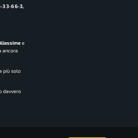
-3 3-6 6-3,
Aliassime
e
na ancora
a più solo
mo davvero