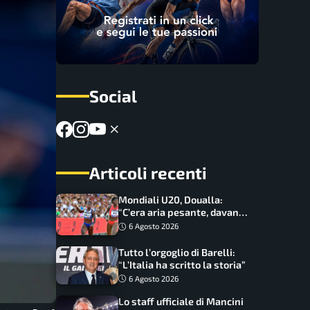
Social
Articoli recenti
Mondiali U20, Doualla:
“C’era aria pesante, davano
le mascherine! Finale? Non
6 Agosto 2026
ho nulla da perdere”
Tutto l’orgoglio di Barelli:
“L’Italia ha scritto la storia”
6 Agosto 2026
Lo staff ufficiale di Mancini