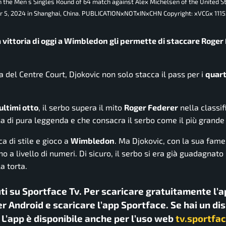
 the Men s Singles Round of 64 match against Alex Michelsen of the United S
er 5, 2024 in Shanghai, China. PUBLICATIONxNOTxINxCHN Copyright: xVCGx 11
a vittoria di oggi a Wimbledon gli permette di staccare Roger
a del Centre Court, Djokovic non solo stacca il pass per i
quart
ultimi otto
, il serbo supera il mito
Roger Federer
nella classif
a di pura leggenda e che consacra il serbo come il più grande
a di stile e gioco a
Wimbledon
. Ma Djokovic, con la sua fame
no a livello di numeri. Di sicuro, il serbo si era già guadagnat
la torta.
uti su Sportface Tv. Per scaricare gratuitamente l’a
r Android e scaricare l’app Sportface. Se hai un di
. L’app è disponibile anche per l’uso web
tv.sportfac