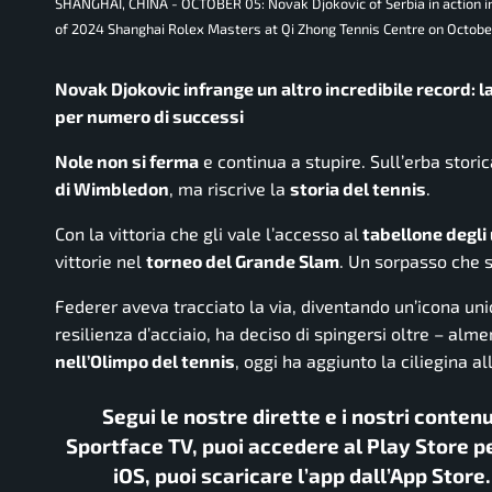
SHANGHAI, CHINA - OCTOBER 05: Novak Djokovic of Serbia in action in
of 2024 Shanghai Rolex Masters at Qi Zhong Tennis Centre on Octob
Novak Djokovic infrange un altro incredibile record: l
per numero di successi
Nole non si ferma
e continua a stupire. Sull’erba storic
di Wimbledon
, ma riscrive la
storia del tennis
.
Con la vittoria che gli vale l’accesso al
tabellone degli 
vittorie nel
torneo del Grande Slam
. Un sorpasso che s
Federer aveva tracciato la via, diventando un’icona unic
resilienza d’acciaio, ha deciso di spingersi oltre – alme
nell’Olimpo del tennis
, oggi ha aggiunto la ciliegina al
Segui le nostre dirette e i nostri conten
Sportface TV, puoi accedere al Play Store pe
iOS, puoi scaricare l’app dall’App Store