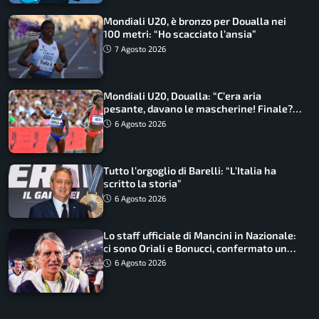
Mondiali U20, è bronzo per Doualla nei
100 metri: “Ho scacciato l’ansia”
7 Agosto 2026
Mondiali U20, Doualla: “C’era aria
pesante, davano le mascherine! Finale?
Non ho nulla da perdere”
6 Agosto 2026
Tutto l’orgoglio di Barelli: “L’Italia ha
scritto la storia”
6 Agosto 2026
Lo staff ufficiale di Mancini in Nazionale:
ci sono Oriali e Bonucci, confermato un
ritorno
6 Agosto 2026