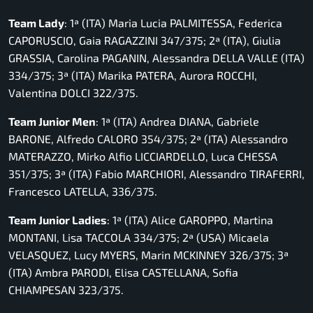
Team Lady
: 1ª (ITA) Maria Lucia PALMITESSA, Federica
CAPORUSCIO, Gaia RAGAZZINI 347/375; 2ª (ITA), Giulia
GRASSIA, Carolina PAGANIN, Alessandra DELLA VALLE (ITA)
334/375; 3ª (ITA) Marika PATERA, Aurora ROCCHI,
Valentina DOLCI 322/375.
Team Junior Men
: 1ª (ITA) Andrea DIANA, Gabriele
BARONE, Alfredo CALORO 354/375; 2ª (ITA) Alessandro
MATERAZZO, Mirko Alfio LICCIARDELLO, Luca CHESSA
351/375; 3ª (ITA) Fabio MARCHIORI, Alessandro TIRAFERRI,
Francesco LATELLA, 336/375.
Team Junior Ladies
: 1ª (ITA) Alice GAROPPO, Martina
MONTANI, Lisa TACCOLA 334/375; 2ª (USA) Micaela
VELASQUEZ, Lucy MYERS, Marin MCKINNEY 326/375; 3ª
(ITA) Ambra PARODI, Elisa CASTELLANA, Sofia
CHIAMPESAN 323/375.