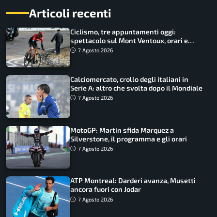
Articoli recenti
Ciclismo, tre appuntamenti oggi:
spettacolo sul Mont Ventoux, orari e
come vederli
7 Agosto 2026
Calciomercato, crollo degli italiani in
Serie A: altro che svolta dopo il Mondiale
7 Agosto 2026
MotoGP: Martin sfida Marquez a
Silverstone, il programma e gli orari
7 Agosto 2026
ATP Montreal: Darderi avanza, Musetti
ancora fuori con Jodar
7 Agosto 2026