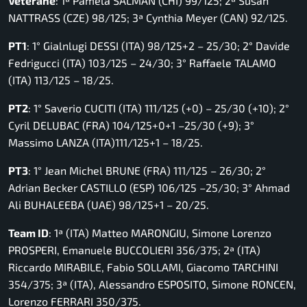
Veterane
: 1ª Pamela SALMAN (CHI) 99/125; 2ª Susan
NATTRASS (CZE) 98/125; 3ª Cynthia Meyer (CAN) 92/125.
PT1
: 1° Gialnlugi DESSI (ITA) 98/125+2 – 25/30; 2° Davide
Fedrigucci (ITA) 103/125 – 24/30; 3° Raffaele TALAMO
(ITA) 113/125 – 18/25.
PT2
: 1° Saverio CUCITI (ITA) 111/125 (+0) – 25/30 (+10); 2°
Cyril DELUBAC (FRA) 104/125+0+1 –25/30 (+9); 3°
Massimo LANZA (ITA)111/125+1 – 18/25.
PT3
: 1° Jean Michel BRUNE (FRA) 111/125 – 26/30; 2°
Adrian Becker CASTILLO (ESP) 106/125 –25/30; 3° Ahmad
Ali BUHALEEBA (UAE) 98/125+1 – 20/25.
Team ID
: 1ª (ITA) Matteo MARONGIU, Simone Lorenzo
PROSPERI, Emanuele BUCCOLIERI 356/375; 2ª (ITA)
Riccardo MIRABILE, Fabio SOLLAMI, Giacomo TARCHINI
354/375; 3ª (ITA), Alessandro ESPOSITO, Simone RONCEN,
Lorenzo FERRARI 350/375.