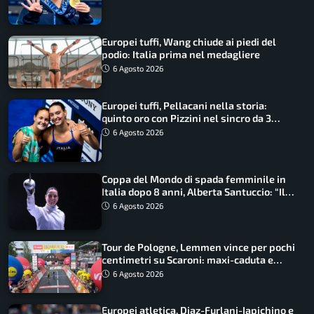
Europei tuffi, Wang chiude ai piedi del
podio: Italia prima nel medagliere
6 Agosto 2026
Europei tuffi, Pellacani nella storia:
quinto oro con Pizzini nel sincro da 3
metri
6 Agosto 2026
Coppa del Mondo di spada femminile in
Italia dopo 8 anni, Alberta Santuccio: “Il
lavoro dà sempre i suoi frutti”
6 Agosto 2026
Tour de Pologne, Lemmen vince per pochi
centimetri su Scaroni: maxi-caduta e
tappa accorciata
6 Agosto 2026
Europei atletica, Diaz-Furlani-Iapichino e