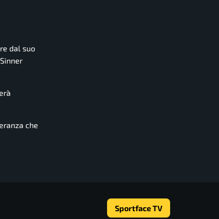
ire dal suo
Sinner
terà
peranza che
Sportface TV