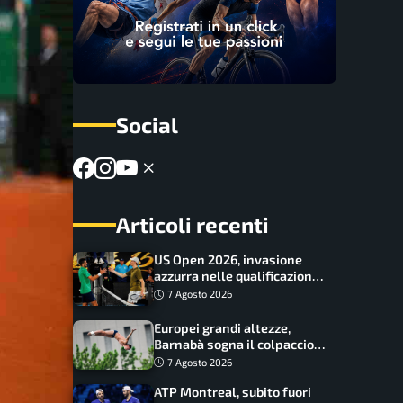
Social
Articoli recenti
US Open 2026, invasione
azzurra nelle qualificazioni:
17 italiani a caccia del main
7 Agosto 2026
draw
Europei grandi altezze,
Barnabà sogna il colpaccio:
è leader a metà gara, Baraldi
7 Agosto 2026
ancora in corsa
ATP Montreal, subito fuori