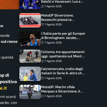
Bolelli e Vavassori: Luz e
Matos fermano gli azzurri
7 Agosto 2026
MotoGP Silverstone,
Bezzecchi piazza la
zampata: Aprilia domina,
7 Agosto 2026
so
Bagnaia costretto al Q1
L’Italia parte per gli Europei
Grande
di Birmingham: Jacobs,
 sul rosso
Tamberi e Battocletti
7 Agosto 2026
guidano una spedizione
record
Ciclismo, tre appuntamenti
oggi: spettacolo sul Mont
o questa
Ventoux, orari e come
7 Agosto 2026
vederli
Calciomercato, crollo degli
italiani in Serie A: altro che
pp di
svolta dopo il Mondiale
7 Agosto 2026
spositivo
MotoGP: Martin sfida
e.it
Marquez a Silverstone, il
programma e gli orari
rni scorsi
7 Agosto 2026
ardo, con