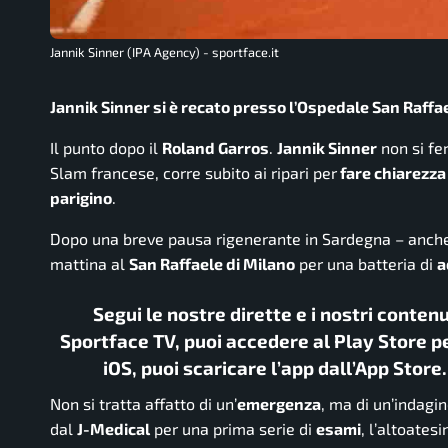
Jannik Sinner (IPA Agency) - sportface.it
Jannik Sinner si è recato presso l’Ospedale San Raff
Il punto dopo il
Roland Garros
.
Jannik Sinner
non si fe
Slam francese, corre subito ai ripari per
fare chiarezza
parigino
.
Dopo una breve pausa rigenerante in Sardegna – anche p
mattina al
San Raffaele di Milano
per una batteria di
a
Segui le nostre dirette e i nostri conten
Sportface TV, puoi accedere al Play Store pe
iOS, puoi scaricare l’app dall’App Store
Non si tratta affatto di un’
emergenza
, ma di un’indagin
dal
J-Medical
per una prima serie di
esami
, l’altoates