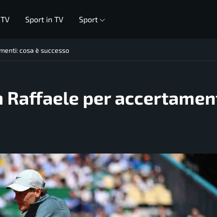
 TV
Sport in TV
Sport
amenti: cosa è successo
n Raffaele per accertament