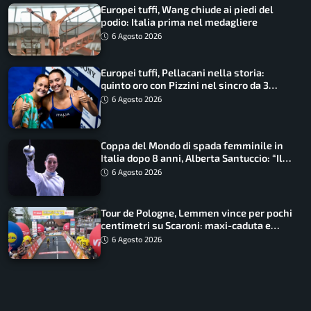
Europei tuffi, Wang chiude ai piedi del
podio: Italia prima nel medagliere
6 Agosto 2026
Europei tuffi, Pellacani nella storia:
quinto oro con Pizzini nel sincro da 3
metri
6 Agosto 2026
Coppa del Mondo di spada femminile in
Italia dopo 8 anni, Alberta Santuccio: “Il
lavoro dà sempre i suoi frutti”
6 Agosto 2026
Tour de Pologne, Lemmen vince per pochi
centimetri su Scaroni: maxi-caduta e
tappa accorciata
6 Agosto 2026