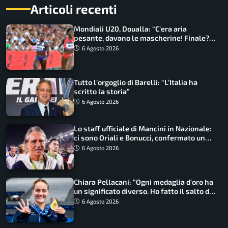
Articoli recenti
Mondiali U20, Doualla: “C’era aria
pesante, davano le mascherine! Finale?
Non ho nulla da perdere”
6 Agosto 2026
Tutto l’orgoglio di Barelli: “L’Italia ha
scritto la storia”
6 Agosto 2026
Lo staff ufficiale di Mancini in Nazionale:
ci sono Oriali e Bonucci, confermato un
ritorno
6 Agosto 2026
Chiara Pellacani: “Ogni medaglia d’oro ha
un significato diverso. Ho fatto il salto di
qualità”
6 Agosto 2026