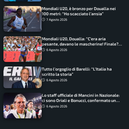
Mondiali U20, è bronzo per Doualla nei
100 metri: “Ho scacciato l’ansia”
7 Agosto 2026
Mondiali U20, Doualla: “C’era aria
pesante, davano le mascherine! Finale?
Non ho nulla da perdere”
6 Agosto 2026
Tutto l’orgoglio di Barelli: “L’Italia ha
scritto la storia”
6 Agosto 2026
Lo staff ufficiale di Mancini in Nazionale:
ci sono Oriali e Bonucci, confermato un
ritorno
6 Agosto 2026