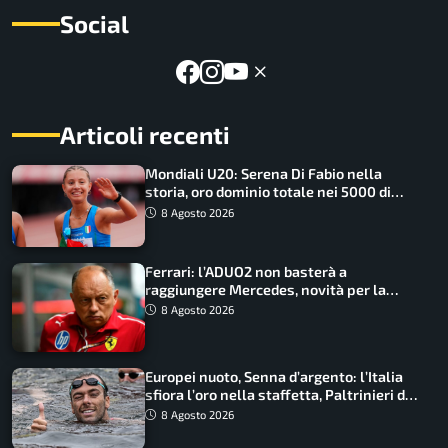
Social
Articoli recenti
Mondiali U20: Serena Di Fabio nella
storia, oro dominio totale nei 5000 di
marcia
8 Agosto 2026
Ferrari: l’ADUO2 non basterà a
raggiungere Mercedes, novità per la
Macarena
8 Agosto 2026
Europei nuoto, Senna d’argento: l’Italia
sfiora l’oro nella staffetta, Paltrinieri da
urlo, il bilancio azzurro
8 Agosto 2026