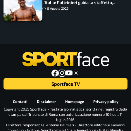
l’Italia: Paltrinieri guida la staffetta,
Barnabà sogna l’oro dalle grandi altezze
8 Agosto 2026
Sportface TV
Contatti
Disclaimer
Homepage
Privacy policy
Copyright 2025 Sportface - Testata giornalistica iscritta nel registro della
stampa dal Tribunale di Roma con autorizzazione numero 106 dell’11
luglio 2016.
Direttore responsabile: Antonio Palmieri - Direttore editoriale Giovanni
Copertino - Editore: Sportfacetv Srl Viale Augusto 79 - 80125 Napoli -