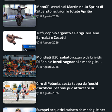
MotoGP: assolo di Martin nella Sprint di
Silverstone, trionfo totale Aprilia
8 Agosto 2026
Tuffi, doppio argento a Parigi: brillano
Barnabà e Cosetti
8 Agosto 2026
Mondiali U20, sabato azzurro da brividi:
Di Fabio e Inzoli sognano le medaglie,
Castellani e Succo in finale
8 Agosto 2026
Giro di Polonia, sesta tappa da fuochi
d’artificio: Scaroni può attaccare la
maglia di Lemmen
8 Agosto 2026
Europei acquatici, sabato da medaglie per