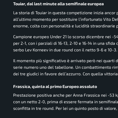
Touiar, dal last minute alla semifinale europea
La storia di Touiar in questa competizione inizia anco
all’ultimo momento per sostituire l’infortunato Vito De
enorme, colta con personalità e lucidità straordinarie p
Campione europeo Under 21 lo scorso dicembre nei -54 
per 2-1, con i parziali di 16-13, 2-10 e 16-14 in una sfid
serbo Lev Korneev in due round con il netto 9-6 e 10-3.
Il momento più significativo è arrivato però nei quarti
serie numero uno del tabellone. Un combattimento rimast
dei tre giudici in favore dell’azzurro. Con quella vittor
Frassica, quinta al primo Europeo assoluto
Prestazione positiva anche per Anna Frassica nei -53 kg
con un netto 2-0, prima di essere fermata in semifinal
sconfitta in tre round. Per lei un quinto posto di valore