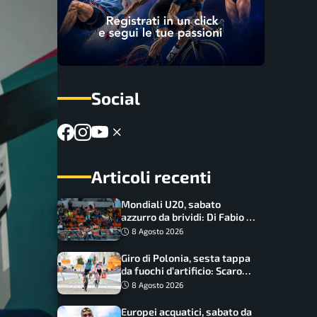
Social
Articoli recenti
Mondiali U20, sabato
azzurro da brividi: Di Fabio e
Inzoli sognano le medaglie,
8 Agosto 2026
Castellani e Succo in finale
Giro di Polonia, sesta tappa
da fuochi d’artificio: Scaroni
può attaccare la maglia di
8 Agosto 2026
Lemmen
Europei acquatici, sabato da