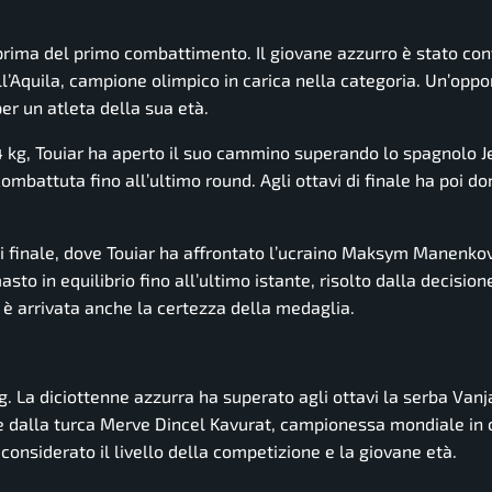
r prima del primo combattimento. Il giovane azzurro è stato co
ll’Aquila, campione olimpico in carica nella categoria. Un’oppo
er un atleta della sua età.
kg, Touiar ha aperto il suo cammino superando lo spagnolo J
a combattuta fino all’ultimo round. Agli ottavi di finale ha poi do
 di finale, dove Touiar ha affrontato l’ucraino Maksym Manenkov
o in equilibrio fino all’ultimo istante, risolto dalla decisio
ia è arrivata anche la certezza della medaglia.
. La diciottenne azzurra ha superato agli ottavi la serba Vanj
e dalla turca Merve Dincel Kavurat, campionessa mondiale in c
, considerato il livello della competizione e la giovane età.