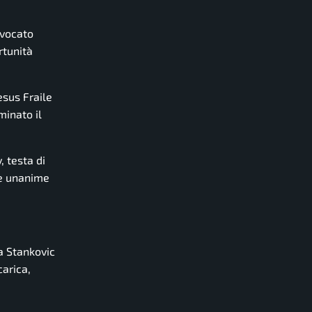
nvocato
rtunità
esus Fraile
minato il
, testa di
ne unanime
a Stankovic
arica,