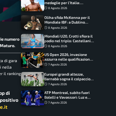
medaglie per l’Italia:
Paltrinieri guida la staffetta,
8 Agosto 2026
Barnabà sogna l’oro dalle
grandi altezze
Oliha sfida McKenna per il
Mondiale IBF: a Dublino
serve l’impresa nella tana
8 Agosto 2026
del lupo
Mondiali U20, Crotti sfiora il
erie numero
podio nel triplo: Castellani
o Maturo.
da record, Succo in finale
8 Agosto 2026
US Open 2026, invasione
azzurra nelle qualificazioni:
ta di gara
17 italiani a caccia del main
7 Agosto 2026
i nella
draw
r il ranking
Europei grandi altezze,
Barnabà sogna il colpaccio:
è leader a metà gara, Baraldi
7 Agosto 2026
ancora in corsa
pp di
ATP Montreal, subito fuori
Bolelli e Vavassori: Luz e
spositivo
Matos fermano gli azzurri
7 Agosto 2026
e.it