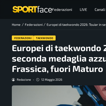
Federazioni
LIVE
Canali
/
/
Home
Federazioni
Europei di taekwondo 2026: Touiar in se
FEDERAZIONI
TAEKWONDO
Europei di taekwondo 2
seconda medaglia azzu
Frassica, fuori Maturo
Redazione
-
12 Maggio 2026